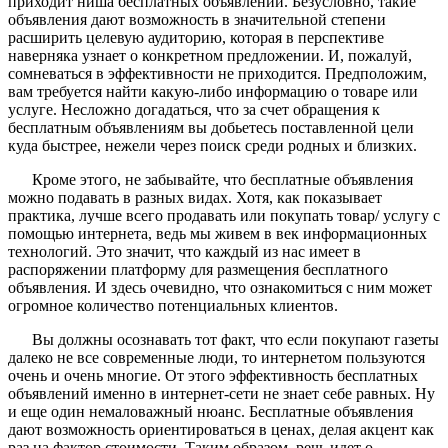
приходит ниша бесплатных объявлений. Безусловно, такие
объявления дают возможность в значительной степени
расширить целевую аудиторию, которая в перспективе
наверняка узнает о конкретном предложении. И, пожалуй,
сомневаться в эффективности не приходится. Предположим,
вам требуется найти какую-либо информацию о товаре или
услуге. Несложно догадаться, что за счет обращения к
бесплатным объявлениям вы добьетесь поставленной цели
куда быстрее, нежели через поиск среди родных и близких.
Кроме этого, не забывайте, что бесплатные объявления
можно подавать в разных видах. Хотя, как показывает
практика, лучше всего продавать или покупать товар/ услугу с
помощью интернета, ведь мы живем в век информационных
технологий. Это значит, что каждый из нас имеет в
распоряжении платформу для размещения бесплатного
объявления. И здесь очевидно, что ознакомиться с ним может
огромное количество потенциальных клиентов.
Вы должны осознавать тот факт, что если покупают газеты
далеко не все современные люди, то интернетом пользуются
очень и очень многие. От этого эффективность бесплатных
объявлений именно в интернет-сети не знает себе равных. Ну
и еще один немаловажный нюанс. Бесплатные объявления
дают возможность ориентироваться в ценах, делая акцент как
раз на фактор стоимости. Таким образом, речь идет о