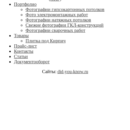
Портфолио
Фотографии гипсокартонных потолков
Фото электромонтажных работ
Фотографии натяжных потолков
Свежие фотографии ГКЛ-конструкций
Фотографии сварочных работ
Товары
Плитка под Кирпич
Прайс-лист
Контакты
Статьи
Документооборот
Сайты:
did-you-know.ru