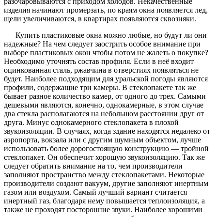
разочаровываются с приходом холодов. Некачественные
изделия начинают промерзать, по краям окна появляется лед,
щели увеличиваются, в квартирах появляются сквозняки.
Купить пластиковые окна можно любые, но будут ли они
надежные? На чем следует заострить особое внимание при
выборе пластиковых окон чтобы потом не жалеть о покупке?
Необходимо уточнять состав профиля. Если в неё входит
оцинкованная сталь, ржавчина в отверстиях появляться не
будет. Наиболее подходящим для уральской погоды являются
профили, содержащие три камеры. В стеклопакете так же
бывает разное количество камер, от одного до трех. Самыми
дешевыми являются, конечно, однокамерные, в этом случае
два стекла располагаются на небольшом расстоянии друг от
друга. Минус однокамерного стеклопакета в плохой
звукоизоляции. В случаях, когда здание находятся недалеко от
аэропорта, вокзала или с другим шумным объектом, лучше
использовать более дорогостоящую конструкцию — тройной
стеклопакет. Он обеспечит хорошую звукоизоляцию. Так же
следует обратить внимание на то, чем производители
заполняют пространство между стеклопакетами. Некоторые
производители создают вакуум, другие заполняют инертным
газом или воздухом. Самый лучший вариант считается
инертный газ, благодаря нему повышается теплоизоляция, а
также не проходят посторонние звуки. Наиболее хорошими