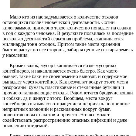
Мало кто из нас задумывается о количестве отходов
остающихся после человеческой деятельности. Сотни
килограммов, примерно такое количество попадает на свалки
в год с каждого человека. В результате появилась за последние
несколько десятилетий серьезная проблема, скапливаются
миллиарды тонн отходов. Притом такие места хранения
быстро растут во все стороны, забирая ценные гектары земель
у населения.
Кроме свалок, мусор скапливается возле мусорных
контейнеров, и накапливается очень быстро. Как часто
бывает, такие баки не своевременно вывозят, и содержимое
выпадает через контейнер. Как результат вокруг этого места
разбросаны: бумага, пластиковые и стеклянные бутылки и
прочие отталкивающие отходы. Рядом ютятся бродячие кошки
и собаки, да и живут с этого. Вообщем, места вокруг
контейнеров вызывают отвращение и неприязнь по причине
неприятных зловоний и раскиданных вокруг бумаг,
полиэтиленовых пакетов и прочего. Это все может
содействовать распространению опасных инфекций и даже
появлению эпидемий.
Благо, что вывоз мусора в Ногинском районе для многих