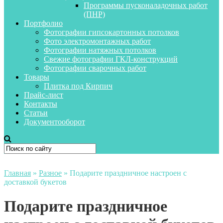
Программы пусконаладочных работ
(ПНР)
Портфолио
Фотографии гипсокартонных потолков
Фото электромонтажных работ
Фотографии натяжных потолков
Свежие фотографии ГКЛ-конструкций
Фотографии сварочных работ
Товары
Плитка под Кирпич
Прайс-лист
Контакты
Статьи
Документооборот
Главная
»
Разное
»
Подарите праздничное настроен с
доставкой букетов
Подарите праздничное