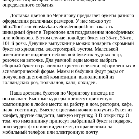
определенного события.
Доставка цветов по Чернигову предлагает букеты разного
оформления различных размеров. У нас можно тут
http://flori1.com/dostavka-cvetov-ternopol.html заказать
шикарный букет в Тернополе для поздравления новобрачных
или юбиляров. В этом случае подойдет букет из 35-ти, 55-ти,
101-й розы. Девушке-выпускнице можно подарить скромный
букет из хризантем, альстромерий, эустом. Маленькой
имениннице подойдет небольшой букетик чудных астр,
розочек на веточке. Для удачной леди можно выбрать
сборный букет из различных цветов и зелени, оформленных в
асимметрической форме. Мамы и бабушки будут рады от
получения цветочной композиции, выполненной из
голландских роз, тюльпанов, калл, орхидей.
Наша доставка букетов по Чернигову никогда не
опаздывает. Быстрые курьеры принесут цветочную
композицию в любое место: на работу, в дом, ресторан, кафе,
парк, гостиницу. Вместе с цветами можно получить букет из
конфет, другие сладости, мягкую игрушку, 3-D открытку. О
том, что имениннику принесут выбранный букет и подарок,
подтвердит фото или видеоотчет, отправленный на
мобильный телефон или электронную почту.