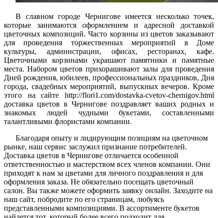
В славном городе Чернигове имеется несколько точек,
которые занимаются оформлением и адресной доставкой
цветочных композиций. Часто корзины из цветов заказывают
для проведения торжественных мероприятий в Доме
культуры, администрации, офисах, ресторанах, кафе.
Цветочными корзинами украшают памятники и памятные
места. Набором цветов прихорашивают залы для проведения
Дней рождения, юбилеев, профессиональных праздников, Дня
города, свадебных мероприятий, выпускных вечеров. Кроме
этого на сайте http://flori1.com/dostavka-cvetov-chernigov.html
доставка цветов в Чернигове поздравляет ваших родных и
знакомых людей чудными букетами, составленными
талантливыми флористами компании.
Благодаря опыту и лидирующим позициям на цветочном
рынке, наш сервис заслужил признание потребителей.
Доставка цветов в Чернигове отличается особенной
ответственностью и мастерством всех членов компании. Они
приходят к нам за цветами для личного поздравления и для
оформления заказа. Не обязательно посещать цветочный
салон. Вы также можете оформить заявку онлайн. Заходите на
наш сайт, побродите по его страницам, любуясь
представленными композициями. В ассортименте букетов
найдется тот, который более всего подходит для