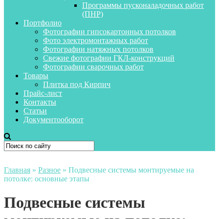
Программы пусконаладочных работ
(ПНР)
Портфолио
Фотографии гипсокартонных потолков
Фото электромонтажных работ
Фотографии натяжных потолков
Свежие фотографии ГКЛ-конструкций
Фотографии сварочных работ
Товары
Плитка под Кирпич
Прайс-лист
Контакты
Статьи
Документооборот
Главная
»
Разное
»
Подвесные системы монтируемые на
потолке: основные этапы
Подвесные системы