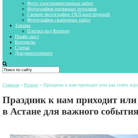
Фото электромонтажных работ
Фотографии натяжных потолков
Свежие фотографии ГКЛ-конструкций
Фотографии сварочных работ
Товары
Плитка под Кирпич
Прайс-лист
Контакты
Статьи
Документооборот
Главная
»
Разное
»
Праздник к нам приходит или как снять хо
Праздник к нам приходит или
в Астане для важного событи