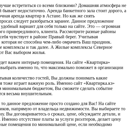
 лучше встретиться со всеми близкими? Домашняя атмосфера не
й бывает недостаточно. Аренда банкетного зала стоит дорого, а
ная аренда квартир в Астане. Но как же снять
росах следует разобраться заранее. Данное предложение
удобный вариант для себя только на сайте. Это — огромная
ого привередливого, клиента. Рассмотрите разные районы
себя чувствует в районе Правый берег. Учитывая
 которая не способна чем-либо омрачить Ваш праздник.
ые комплексы и так далее. А Жилые комплексы Северное
ют Вас выбором жилья.
будет важен интерьер помещения. На сайте «Квартирка»
выбрать именно то, что максимально поможет в организации
итывая количество гостей, Вы должны понимать какие
 тоже играет важную роль. Именно сайт «Квартирка.кз»
ым минимальным бюджетом, Вы сможете сделать событие
ется весьма внушительным.
то данное предложение просто создано для Вас! На сайте
ников, напрямую от владельца недвижимости. Вы выбираете то
у. Вы договариваетесь о сроках, цене, обсуждаете детали, и
 Именно отсутствие платы за услуги риэлтеров, делает цену
тные помещения по минимальной цене, если необходимо