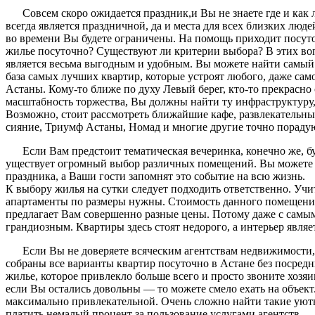
Совсем скоро ожидается праздник,и Вы не знаете где и как
всегда является праздничной, да и места для всех близких люде
во времени Вы будете ограничены. На помощь приходит посуточ
жилье посуточно? Существуют ли критерии выбора? В этих воп
является весьма выгодным и удобным. Вы можете найти самый 
база самых лучших квартир, которые устроят любого, даже сам
Астаны. Кому-то ближе по духу Левый берег, кто-то прекрасно 
масштабность торжества, Вы должны найти ту инфраструктуру,
Возможно, стоит рассмотреть ближайшие кафе, развлекательн
сияние, Триумф Астаны, Номад и многие другие точно пораду
Если Вам предстоит тематическая вечеринка, конечно же, 
уществует огромный выбор различных помещений. Вы можете 
праздника, а Ваши гости запомнят это событие на всю жизнь.
К выбору жилья на сутки следует подходить ответственно. Уч
апартаменты по размеры нужны. Стоимость данного помещения
предлагает Вам совершенно разные цены. Потому даже с сам
грандиозным. Квартиры здесь стоят недорого, а интерьер явля
Если Вы не доверяете всяческим агентствам недвижимости, 
собраны все варианты квартир посуточно в Астане без посред
жилье, которое привлекло больше всего и просто звоните хозяин
если Вы остались довольны — то можете смело ехать на объект.
максимально привлекательной. Очень сложно найти такие ую
платить немалый процент за пользование услугами агентств.