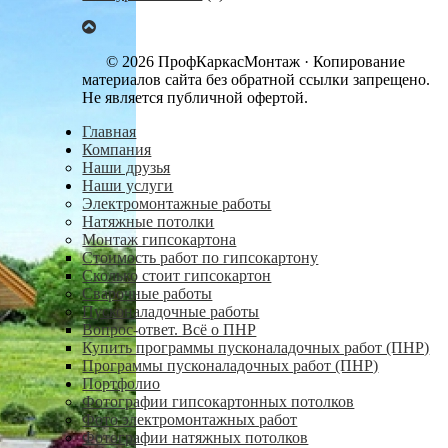
© 2026 ПрофКаркасМонтаж · Копирование
материалов сайта без обратной ссылки запрещено.
Не является публичной офертой.
Главная
Компания
Наши друзья
Наши услуги
Электромонтажные работы
Натяжные потолки
Монтаж гипсокартона
Стоимость работ по гипсокартону
Сколько стоит гипсокартон
Сварочные работы
Пусконаладочные работы
Вопрос-ответ. Всё о ПНР
Купить программы пусконаладочных работ (ПНР)
Программы пусконаладочных работ (ПНР)
Портфолио
Фотографии гипсокартонных потолков
Фото электромонтажных работ
Фотографии натяжных потолков