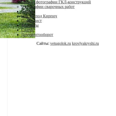
Свежие фотографии ГКЛ-конструкций
Фотографии сварочных работ
Товары
Плитка под Кирпич
Прайс-лист
Контакты
Статьи
Документооборот
Сайты:
vetugolok.ru
krovlyakryshi.ru