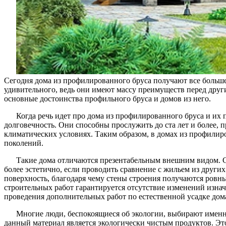
Сегодня дома из профилированного бруса получают все больше
удивительного, ведь они имеют массу преимуществ перед друг
основные достоинства профильного бруса и домов из него.
Когда речь идет про дома из профилированного бруса и их 
долговечность. Они способны прослужить до ста лет и более, 
климатических условиях. Таким образом, в домах из профилир
поколений.
Такие дома отличаются презентабельным внешним видом. С
более эстетично, если проводить сравнение с жильем из друг
поверхность, благодаря чему стены строения получаются ровны
строительных работ гарантируется отсутствие изменений изна
проведения дополнительных работ по естественной усадке дом
Многие люди, беспокоящиеся об экологии, выбирают именно
данный материал является экологически чистым продуктов. Это