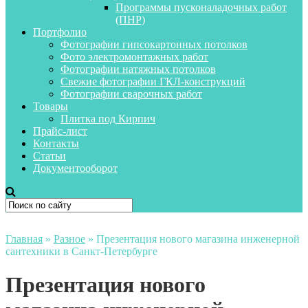
Программы пусконаладочных работ
(ПНР)
Портфолио
Фотографии гипсокартонных потолков
Фото электромонтажных работ
Фотографии натяжных потолков
Свежие фотографии ГКЛ-конструкций
Фотографии сварочных работ
Товары
Плитка под Кирпич
Прайс-лист
Контакты
Статьи
Документооборот
Главная
»
Разное
»
Презентация нового магазина инженерной
сантехники в Санкт-Петербурге
Презентация нового