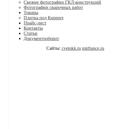
Свежие фотографии ГКЛ-конструкций
Фотографии сварочных работ
Товары
Плитка под Кирпич
Прайс-лист
Контакты
Статьи
Документооборот
Сайты:
cvetokk.ru
mirfrance.ru