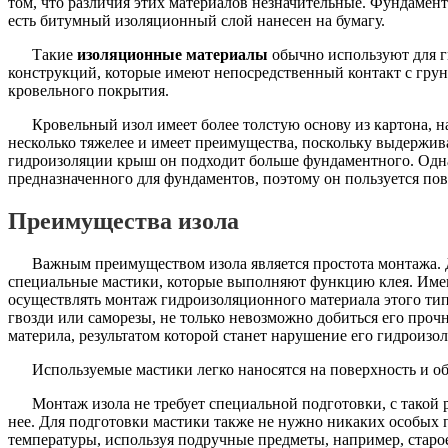
том, что различия этих материалов незначительные. Фундамен
есть битумный изоляционный слой нанесен на бумагу.
Такие
изоляционные материалы
обычно используют для г
конструкций, которые имеют непосредственный контакт с грун
кровельного покрытия.
Кровельный изол имеет более толстую основу из картона, 
несколько тяжелее и имеет преимущества, поскольку выдержив
гидроизоляции крыш он подходит больше фундаментного. Одна
предназначенного для фундаментов, поэтому он пользуется п
Преимущества изола
Важным преимуществом изола является простота монтажа. 
специальные мастики, которые выполняют функцию клея. Имен
осуществлять монтаж гидроизоляционного материала этого типа
гвозди или саморезы, не только невозможно добиться его про
материла, результатом которой станет нарушение его гидроизо
Используемые мастики легко наносятся на поверхность и 
Монтаж изола не требует специальной подготовки, с такой 
нее. Для подготовки мастики также не нужно никаких особых
температуры, используя подручные предметы, например, старо