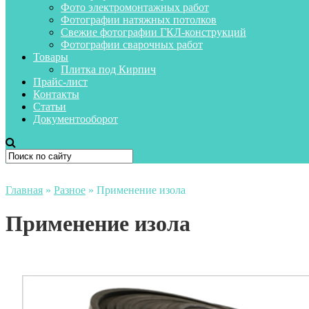
Фото электромонтажных работ
Фотографии натяжных потолков
Свежие фотографии ГКЛ-конструкций
Фотографии сварочных работ
Товары
Плитка под Кирпич
Прайс-лист
Контакты
Статьи
Документооборот
Главная
»
Разное
»
Применение изола
Применение изола