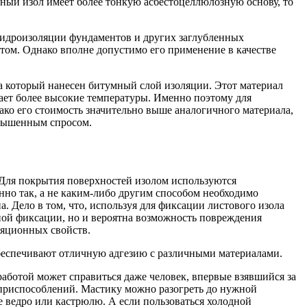
тный изол имеет более тонкую асбестоцеллюлозную основу, то
идроизоляции фундаментов и других заглубленных
том. Однако вполне допустимо его применение в качестве
на который нанесен битумный слой изоляции. Этот материал
ает более высокие температуры. Именно поэтому для
ко его стоимость значительно выше аналогичного материала,
овышенным спросом.
Для покрытия поверхностей изолом используются
но так, а не каким-либо другим способом необходимо
. Дело в том, что, используя для фиксации листового изола
чной фиксации, но и вероятна возможность повреждения
ляционных свойств.
обеспечивают отличную адгезию с различными материалами.
работой может справиться даже человек, впервые взявшийся за
 приспособлений. Мастику можно разогреть до нужной
е ведро или кастрюлю. А если пользоваться холодной