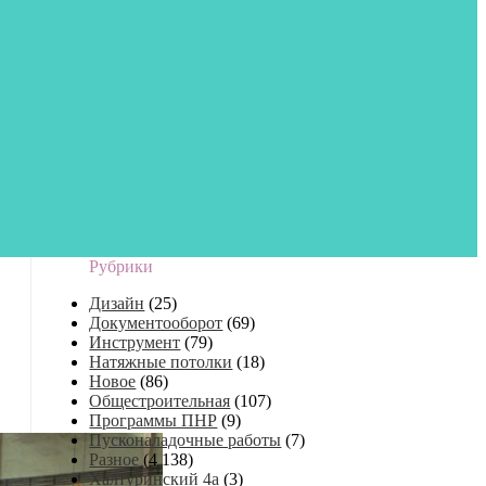
Рубрики
Дизайн
(25)
Документооборот
(69)
Инструмент
(79)
Натяжные потолки
(18)
Новое
(86)
Общестроительная
(107)
Программы ПНР
(9)
Пусконаладочные работы
(7)
Разное
(4 138)
Халтуринский 4а
(3)