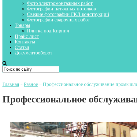
Фото электромонтажных работ
Фотографии натяжных потолков
Свежие фотографии ГКЛ-конструкций
Фотографии сварочных работ
Товары
Плитка под Кирпич
Прайс-лист
Контакты
Статьи
Документооборот
Главная
»
Разное
»
Профессиональное обслуживание промышл
Профессиональное обслужив