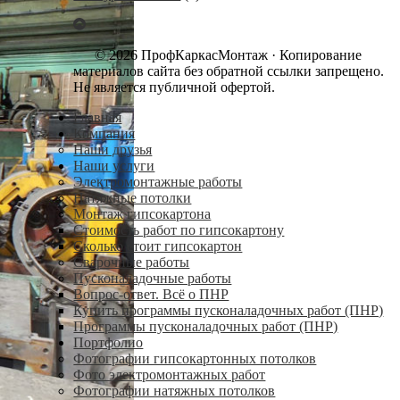
© 2026 ПрофКаркасМонтаж · Копирование
материалов сайта без обратной ссылки запрещено.
Не является публичной офертой.
Главная
Компания
Наши друзья
Наши услуги
Электромонтажные работы
Натяжные потолки
Монтаж гипсокартона
Стоимость работ по гипсокартону
Сколько стоит гипсокартон
Сварочные работы
Пусконаладочные работы
Вопрос-ответ. Всё о ПНР
Купить программы пусконаладочных работ (ПНР)
Программы пусконаладочных работ (ПНР)
Портфолио
Фотографии гипсокартонных потолков
Фото электромонтажных работ
Фотографии натяжных потолков