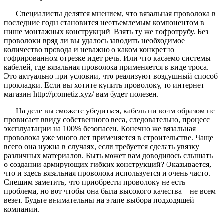
Специалисты делятся мнением, что вязальная проволока в
последние годы становится неотъемлемым компонентом в
нише монтажных конструкций. Взять ту же гофротрубу. Без
проволоки вряд ли вы удалось заводить необходимое
количество провода и неважно о каком конкретно
гофрированном отрезке идет речь. Или что касаемо системы
кабелей, где вязальная проволока применяется в виде троса.
Это актуально при условии, что реализуют воздушный способ
прокладки. Если вы хотите купить проволоку, то интернет
магазин http://prometiz.xyz/ вам будет полезен.
На деле вы сможете убедиться, кабель ни коим образом не
провисает ввиду собственного веса, следовательно, процесс
эксплуатации на 100% безопасен. Конечно же вязальная
проволока уже много лет применяется в строительстве. Чаще
всего она нужна в случаях, если требуется сделать увязку
различных материалов. Быть может вам доводилось слышать
о создании армирующих гибких конструкций? Оказывается,
что и здесь вязальная проволока используется и очень часто.
Спешим заметить, что приобрести проволоку не есть
проблема, но вот чтобы она была высокого качества – не всем
везет. Будьте внимательны на этапе выбора подходящей
компании.