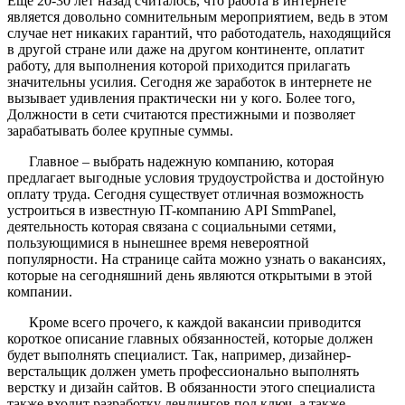
Еще 20-30 лет назад считалось, что работа в интернете
является довольно сомнительным мероприятием, ведь в этом
случае нет никаких гарантий, что работодатель, находящийся
в другой стране или даже на другом континенте, оплатит
работу, для выполнения которой приходится прилагать
значительны усилия. Сегодня же заработок в интернете не
вызывает удивления практически ни у кого. Более того,
Должности в сети считаются престижными и позволяет
зарабатывать более крупные суммы.
Главное – выбрать надежную компанию, которая
предлагает выгодные условия трудоустройства и достойную
оплату труда. Сегодня существует отличная возможность
устроиться в известную IT-компанию API SmmPanel,
деятельность которая связана с социальными сетями,
пользующимися в нынешнее время невероятной
популярности. На странице сайта можно узнать о вакансиях,
которые на сегодняшний день являются открытыми в этой
компании.
Кроме всего прочего, к каждой вакансии приводится
короткое описание главных обязанностей, которые должен
будет выполнять специалист. Так, например, дизайнер-
верстальщик должен уметь профессионально выполнять
верстку и дизайн сайтов. В обязанности этого специалиста
также входит разработку лендингов под ключ, а также