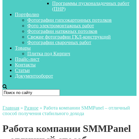
Программы пусконаладочных работ
(ПНР)
Портфолио
Фотографии гипсокартонных потолков
Фото электромонтажных работ
Фотографии натяжных потолков
Свежие фотографии ГКЛ-конструкций
Фотографии сварочных работ
Товары
Плитка под Кирпич
Прайс-лист
Контакты
Статьи
Документооборот
Главная
»
Разное
»
Работа компании SMMPanel – отличный
способ получения стабильного дохода
Работа компании SMMPanel