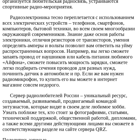
организуется любительская радиосвязь, устраиваются
спортивные радио-мероприятия.
Радиоэлектроника тесно переплетается с использованием
всех электрических устройств – телефонов, смартфонов,
компьютеров, бытовой техники, во всем своем многообразии
окружающей современников. Знание даже основ работы
электроники, отличия резисторов от транзисторов, умения
определять амперы и вольты позволит вам ответить на уйму
распространенных вопросов. Например, вы легко сможете
запаять провод от наушников или кабель питания любимого
«Айфона», сможете повысить мощность зарядки, сможете
легко подбирать сечения проводов для разных нужд,
починить датчик в автомобиле и пр. Если же вам нужен
радиомикрофон, то купить его вы можете в интернет
магазине совсем недорого.
Сервер радиолюбителей России – уникальный ресурс,
создаваемый, развиваемый, продвигаемый командой
энтузиастов, которые видят в своем деле любимое хобби.
Узнать поближе тех, кто стоит за фотографиями, статьями,
технической поддержкой, общественной работой, дипломами,
а также всеми другими действующими лицами вы сможете в
соответствующем разделе на сайте сервера QRZ.
Поделитесь записью