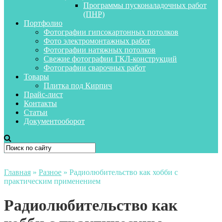
Программы пусконаладочных работ
(ПНР)
Портфолио
Фотографии гипсокартонных потолков
Фото электромонтажных работ
Фотографии натяжных потолков
Свежие фотографии ГКЛ-конструкций
Фотографии сварочных работ
Товары
Плитка под Кирпич
Прайс-лист
Контакты
Статьи
Документооборот
Главная
»
Разное
»
Радиолюбительство как хобби с
практическим применением
Радиолюбительство как