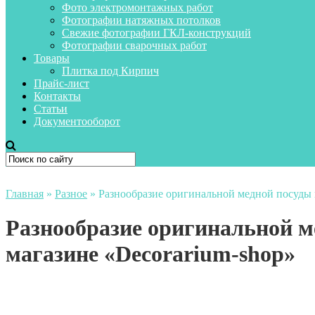
Фото электромонтажных работ
Фотографии натяжных потолков
Свежие фотографии ГКЛ-конструкций
Фотографии сварочных работ
Товары
Плитка под Кирпич
Прайс-лист
Контакты
Статьи
Документооборот
Главная
»
Разное
»
Разнообразие оригинальной медной посуды 
Разнообразие оригинальной м
магазине «Decorarium-shop»