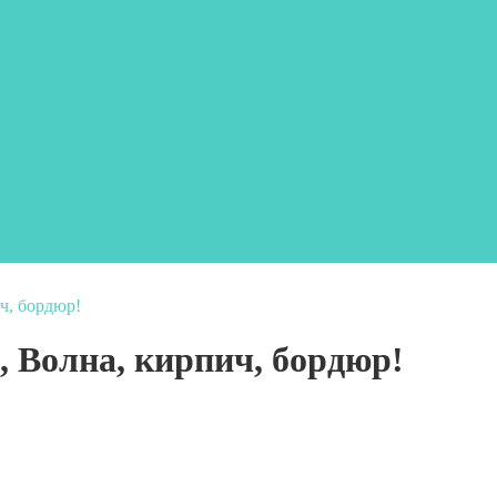
ч, бордюр!
, Волна, кирпич, бордюр!