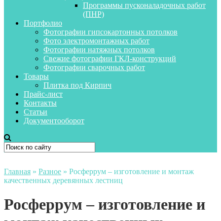
Программы пусконаладочных работ
(ПНР)
Портфолио
Фотографии гипсокартонных потолков
Фото электромонтажных работ
Фотографии натяжных потолков
Свежие фотографии ГКЛ-конструкций
Фотографии сварочных работ
Товары
Плитка под Кирпич
Прайс-лист
Контакты
Статьи
Документооборот
Главная
»
Разное
»
Росферрум – изготовление и монтаж
качественных деревянных лестниц
Росферрум – изготовление и