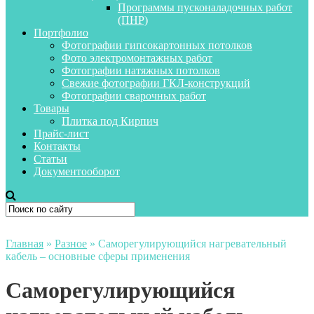
Программы пусконаладочных работ
(ПНР)
Портфолио
Фотографии гипсокартонных потолков
Фото электромонтажных работ
Фотографии натяжных потолков
Свежие фотографии ГКЛ-конструкций
Фотографии сварочных работ
Товары
Плитка под Кирпич
Прайс-лист
Контакты
Статьи
Документооборот
Главная
»
Разное
»
Саморегулирующийся нагревательный
кабель – основные сферы применения
Саморегулирующийся