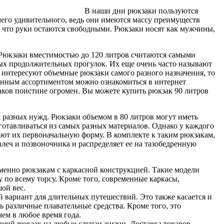
В наши дни рюкзаки пользуются
его удивительного, ведь они имеются массу преимуществ
 что руки остаются свободными. Рюкзаки носят как мужчины,
е. Рюкзаки вместимостью до 120 литров считаются самыми
х продолжительных прогулок. Их еще очень часто называют
 интересуют объемные рюкзаки самого разного назначения, то
ленным ассортиментом можно ознакомиться в интернет
аков поистине огромен. Вы можете купить рюкзак 90 литров
 разных нужд. Рюкзаки объемом в 80 литров могут иметь
отавливаться из самых разных материалов. Однако у каждого
ют их первоначальную форму. В комплекте к таким рюкзакам,
 плеч и позвоночника и распределяет ее на тазобедренную
енно рюкзакам с каркасной конструкцией. Такие модели
 по всему торсу. Кроме того, современные каркасы,
ой вес.
 вариант для длительных путешествий. Это также касается и
ть различные плавательные средства. Кроме того, это
ем в любое время года.
дящий рюкзак на любые случаи жизни. Доставка товаров