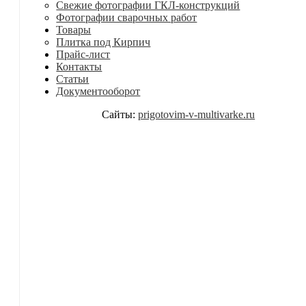
Свежие фотографии ГКЛ-конструкций
Фотографии сварочных работ
Товары
Плитка под Кирпич
Прайс-лист
Контакты
Статьи
Документооборот
Сайты:
prigotovim-v-multivarke.ru