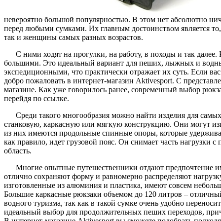
невероятно большой популярностью. В этом нет абсолютно нич
перед любыми сумками. Их главным достоинством является то,
так и женщины самых разных возрастов.
С ними ходят на прогулки, на работу, в походы и так дале
большими. Это идеальный вариант для пеших, лыжных и водны
экспедиционными, что практически отражает их суть. Если вас
добро пожаловать в интернет-магазин Aktivesport. С представ
магазине. Как уже говорилось ранее, современный выбор рюкз
перейдя по ссылке.
Среди такого многообразия можно найти изделия для самых
станковую, каркасную или мягкую конструкцию. Они могут изг
из них имеются продольные спинные опоры, которые удержива
как правило, идет грузовой пояс. Он снимает часть нагрузки с
область.
Многие опытные путешественники отдают предпочтение им
отлично сохраняют форму и равномерно распределяют нагрузку
изготовленные из алюминия и пластика, имеют совсем небольш
Большие каркасные рюкзаки объемом до 120 литров – отличный
водного туризма, так как в такой сумке очень удобно переноси
идеальный выбор для продолжительных пеших переходов, прич
В интернет-магазине Aktivesport вы сможете подобрать подхо