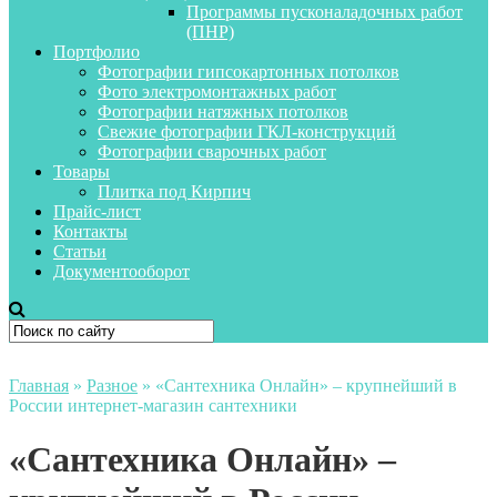
Программы пусконаладочных работ
(ПНР)
Портфолио
Фотографии гипсокартонных потолков
Фото электромонтажных работ
Фотографии натяжных потолков
Свежие фотографии ГКЛ-конструкций
Фотографии сварочных работ
Товары
Плитка под Кирпич
Прайс-лист
Контакты
Статьи
Документооборот
Главная
»
Разное
»
«Сантехника Онлайн» – крупнейший в
России интернет-магазин сантехники
«Сантехника Онлайн» –