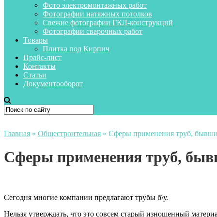
Фото электромонтажных работ
Фотографии натяжных потолков
Свежие фотографии ГКЛ-конструкций
Фотографии сварочных работ
Товары
Плитка под Кирпич
Прайс-лист
Контакты
Статьи
Документооборот
Главная
»
Общестроительная
»
Сферы применения труб, бывши
Сферы применения труб, быв
Сегодня многие компании предлагают трубы б\у.
Нельзя утверждать, что это совсем старый изношенный материа