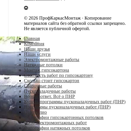
© 2026 ПрофКаркасМонтаж · Копирование
материалов сайта без обратной ссылки запрещено.
Не является публичной офертой.
Главная
Компания
Наши друзья
Наши услуги
Электромонтажные работы
Натяжные потолки
Монтаж гипсокартона
Стоимость работ по гипсокартону
Сколько стоит гипсокартон
Сварочные работы
Пусконаладочные работы
Вопрос-ответ. Всё о ПНР
Купить программы пусконаладочных работ (ПНР)
Программы пусконаладочных работ (ПНР)
Портфолио
Фотографии гипсокартонных потолков
Фото электромонтажных работ
Фотографии натяжных потолков