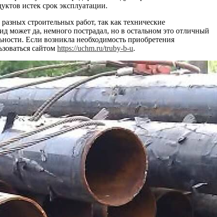
дуктов истек срок эксплуатации.
разных строительных работ, так как технические
д может да, немного пострадал, но в остальном это отличный
льности. Если возникла необходимость приобретения
ьзоваться сайтом
https://uchm.ru/truby-b-u
.