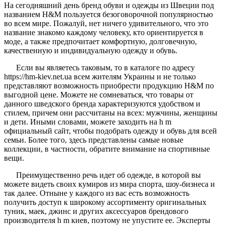
На сегодняшний день бренд обуви и одежды из Швеции под
названием H&M пользуется безоговорочной популярностью
во всем мире. Пожалуй, нет ничего удивительного, что это
название знакомо каждому человеку, кто ориентируется в
моде, а также предпочитает комфортную, долговечную,
качественную и индивидуальную одежду и обувь.
Если вы являетесь таковым, то в каталоге по адресу
https://hm-kiev.net.ua всем жителям Украины и не только
представляют возможность приобрести продукцию H&M по
выгодной цене. Можете не сомневаться, что товары от
данного шведского бренда характеризуются удобством и
стилем, причем они рассчитаны на всех: мужчины, женщины
и дети. Иными словами, можете заходить на h m
официальный сайт, чтобы подобрать одежду и обувь для всей
семьи. Более того, здесь представлены самые новые
коллекции, в частности, обратите внимание на спортивные
вещи.
Преимущественно речь идет об одежде, в которой вы
можете видеть своих кумиров из мира спорта, шоу-бизнеса и
так далее. Отныне у каждого из вас есть возможность
получить доступ к широкому ассортименту оригинальных
туник, маек, джинс и других аксессуаров брендового
производителя h m киев, поэтому не упустите ее. Эксперты