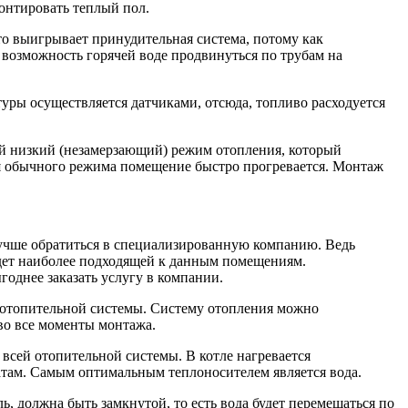
онтировать теплый пол.
то выигрывает принудительная система, потому как
возможность горячей воде продвинуться по трубам на
уры осуществляется датчиками, отсюда, топливо расходуется
ый низкий (незамерзающий) режим отопления, который
ия обычного режима помещение быстро прогревается. Монтаж
учше обратиться в специализированную компанию. Ведь
удет наиболее подходящей к данным помещениям.
однее заказать услугу в компании.
ж отопительной системы. Систему отопления можно
во все моменты монтажа.
всей отопительной системы. В котле нагревается
атам. Самым оптимальным теплоносителем является вода.
ь, должна быть замкнутой, то есть вода будет перемещаться по