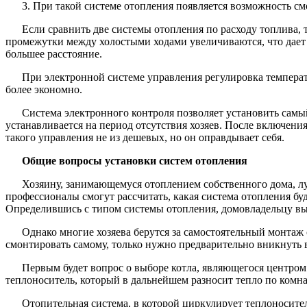
При такой системе отопления появляется возможность см
Если сравнить две системы отопления по расходу топлива, 
промежутки между холостыми ходами увеличиваются, что дает 
большее расстояние.
При электронной системе управления регулировка температ
более экономно.
Система электронного контроля позволяет установить сам
устанавливается на период отсутствия хозяев. После включен
такого управления не из дешевых, но он оправдывает себя.
Общие вопросы установки систем отопления
Хозяину, занимающемуся отоплением собственного дома, л
профессионалы смогут рассчитать, какая система отопления б
Определившись с типом системы отопления, домовладельцу выг
Однако многие хозяева берутся за самостоятельный монта
смонтировать самому, только нужно предварительно вникнуть 
Первым будет вопрос о выборе котла, являющегося центром 
теплоноситель, который в дальнейшем разносит тепло по комн
Отопительная система, в которой циркулирует теплоносител