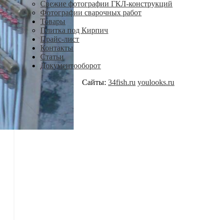
Свежие фотографии ГКЛ-конструкций
Фотографии сварочных работ
Товары
Плитка под Кирпич
Прайс-лист
Контакты
Статьи
Документооборот
Сайты:
34fish.ru
youlooks.ru