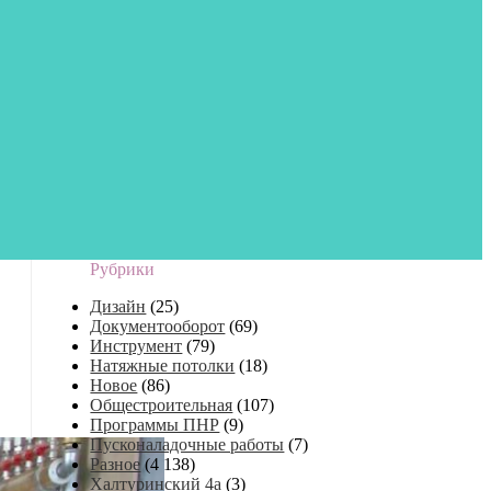
Рубрики
Дизайн
(25)
Документооборот
(69)
Инструмент
(79)
Натяжные потолки
(18)
Новое
(86)
Общестроительная
(107)
Программы ПНР
(9)
Пусконаладочные работы
(7)
Разное
(4 138)
Халтуринский 4а
(3)