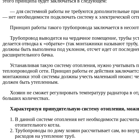
этого принципа будет заключаться в следующем:
— для системной работы не требуются дополнительные пр
— нет необходимости подключать систему к электрической сет
Принцип работы такого трубопровода заключается в несоот
Трубопровод выводится на чердачное помещение, трубы уст
делается отводка к «обратке» (так монтажники называют трубу,
должны быть выполнена под уклоном, отсчет идет от последне
расширительного бачка.
Устанавливая такую систему отопления, нужно учитывать 
теплопроводной сети. Принцип работы ее действия заключается
монтажники этой системы должны учесть маленький нюанс: чер
должен быть утепленным.
Хозяин не сможет регулировать температуру радиатора в отд
больших количествах.
Характеризуя принудительную систему отопления, можн
В данной системе отопления нет необходимости рассчиты
отопительного котла.
Трубопроводы по дому хозяин рассчитывает сам, во вну
расходов на утепление труб.