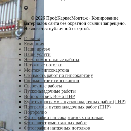
© 2026 ПрофКаркасМонтаж · Копирование
материалов сайта без обратной ссылки запрещено.
Не является публичной офертой.
Главная
Компания
Наши друзья
Наши услуги
Электромонтажные работы
Натяжные потолки
Монтаж гипсокартона
Стоимость работ по гипсокартону
Сколько стоит гипсокартон
Сварочные работы
Пусконаладочные работы
Вопрос-ответ. Всё о ПНР
Купить программы пусконаладочных работ (ПНР)
Программы пусконаладочных работ (ПНР)
Портфолио
Фотографии гипсокартонных потолков
Фото электромонтажных работ
Фотографии натяжных потолков