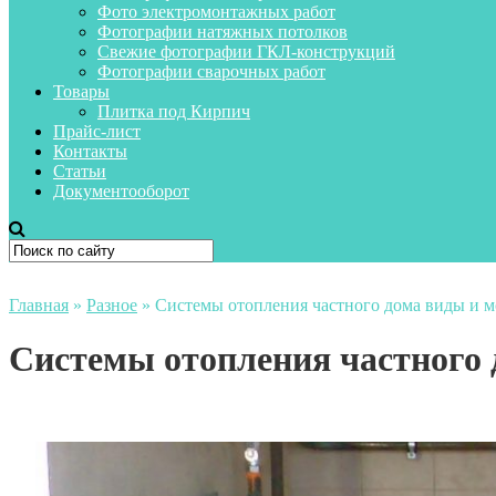
Фото электромонтажных работ
Фотографии натяжных потолков
Свежие фотографии ГКЛ-конструкций
Фотографии сварочных работ
Товары
Плитка под Кирпич
Прайс-лист
Контакты
Статьи
Документооборот
Главная
»
Разное
»
Системы отопления частного дома виды и 
Системы отопления частного 