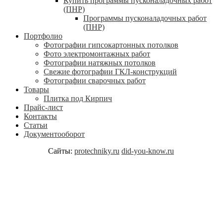
Купить программы пусконаладочных работ
(ПНР)
Программы пусконаладочных работ
(ПНР)
Портфолио
Фотографии гипсокартонных потолков
Фото электромонтажных работ
Фотографии натяжных потолков
Свежие фотографии ГКЛ-конструкций
Фотографии сварочных работ
Товары
Плитка под Кирпич
Прайс-лист
Контакты
Статьи
Документооборот
Сайты:
protechniky.ru
did-you-know.ru