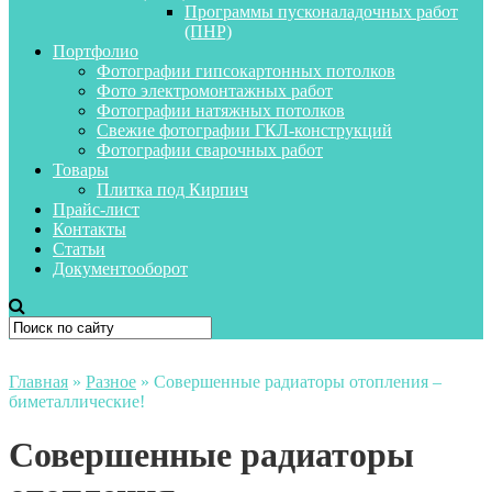
Программы пусконаладочных работ
(ПНР)
Портфолио
Фотографии гипсокартонных потолков
Фото электромонтажных работ
Фотографии натяжных потолков
Свежие фотографии ГКЛ-конструкций
Фотографии сварочных работ
Товары
Плитка под Кирпич
Прайс-лист
Контакты
Статьи
Документооборот
Главная
»
Разное
»
Совершенные радиаторы отопления –
биметаллические!
Совершенные радиаторы