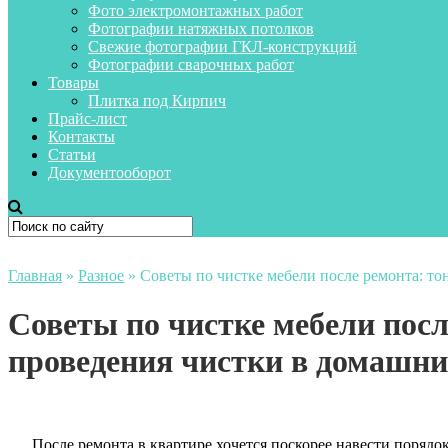
Фото электромонтажных работ
Фотографии натяжных потолков
Свежие фотографии ГКЛ-конструкций
Фотографии сварочных работ
Товары
Плитка под Кирпич
Прайс-лист
Контакты
Статьи
Документооборот
Главная
»
Разное
»
Советы по чистке мебели после ремонта: т
Советы по чистке мебели посл
проведения чистки в домашни
После ремонта в квартире хочется поскорее навести порядок