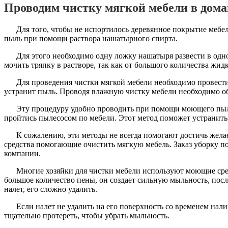
Проводим чистку мягкой мебели в дом
Для того, чтобы не испортилось деревянное покрытие мебе
пыль при помощи раствора нашатырного спирта.
Для этого необходимо одну ложку нашатыря развести в одн
мочить тряпку в растворе, так как от большого количества жи
Для проведения чистки мягкой мебели необходимо провести 
устранит пыль. Проводя влажную чистку мебели необходимо о
Эту процедуру удобно проводить при помощи моющего пыл
пройтись пылесосом по мебели. Этот метод поможет устранить
К сожалению, эти методы не всегда помогают достичь жела
средства помогающие очистить мягкую мебель. Заказ уборку 
компании.
Многие хозяйки для чистки мебели используют моющие сред
большое количество пены, он создает сильную мыльность, посл
налет, его сложно удалить.
Если налет не удалить на его поверхность со временем нал
тщательно протереть, чтобы убрать мыльность.