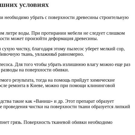
ашних условиях
ли необходимо убрать с поверхности древесины строительную
ом литре воды. При протирании мебели не следует слишком
дкости может произойти деформация древесины.
сухую чистку, благодаря этому пылесос уберет мелкий сор,
бивочную ткань, увлажняьб равномерно.
есоса. Для того чтобы убрать излишнюю влагу можно еще раз
 разводы на поверхности обивки.
емого результата, тогда на помощь прийдут химические
после ремонта в Киеве, можно при помощи клининговой
ства такие как «Ваниш» и др. Этот препарат образует
е проведения чистки на поверхности ткани образуется липкий
ипнет грязь. Поверхность тканевой обивки необходимо