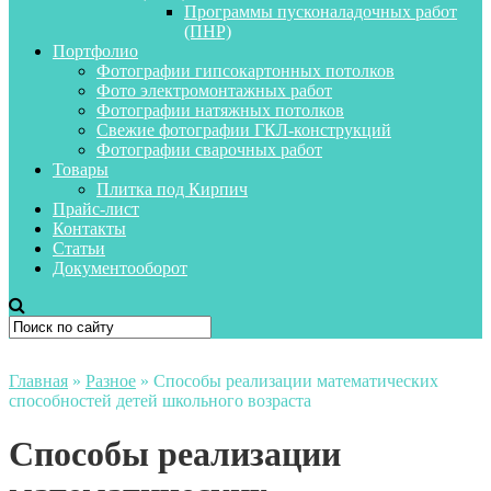
Программы пусконаладочных работ
(ПНР)
Портфолио
Фотографии гипсокартонных потолков
Фото электромонтажных работ
Фотографии натяжных потолков
Свежие фотографии ГКЛ-конструкций
Фотографии сварочных работ
Товары
Плитка под Кирпич
Прайс-лист
Контакты
Статьи
Документооборот
Главная
»
Разное
»
Способы реализации математических
способностей детей школьного возраста
Способы реализации