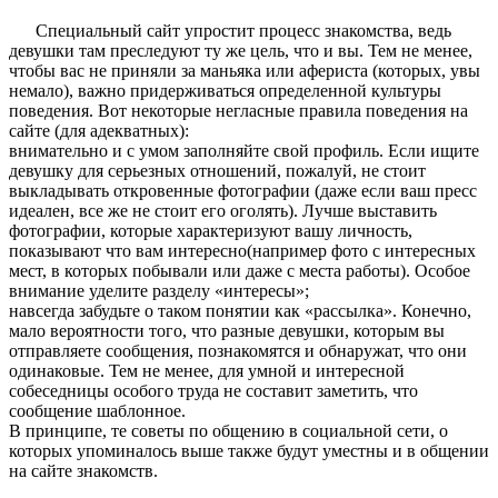
Специальный сайт упростит процесс знакомства, ведь
девушки там преследуют ту же цель, что и вы. Тем не менее,
чтобы вас не приняли за маньяка или афериста (которых, увы
немало), важно придерживаться определенной культуры
поведения. Вот некоторые негласные правила поведения на
сайте (для адекватных):
внимательно и с умом заполняйте свой профиль. Если ищите
девушку для серьезных отношений, пожалуй, не стоит
выкладывать откровенные фотографии (даже если ваш пресс
идеален, все же не стоит его оголять). Лучше выставить
фотографии, которые характеризуют вашу личность,
показывают что вам интересно(например фото с интересных
мест, в которых побывали или даже с места работы). Особое
внимание уделите разделу «интересы»;
навсегда забудьте о таком понятии как «рассылка». Конечно,
мало вероятности того, что разные девушки, которым вы
отправляете сообщения, познакомятся и обнаружат, что они
одинаковые. Тем не менее, для умной и интересной
собеседницы особого труда не составит заметить, что
сообщение шаблонное.
В принципе, те советы по общению в социальной сети, о
которых упоминалось выше также будут уместны и в общении
на сайте знакомств.