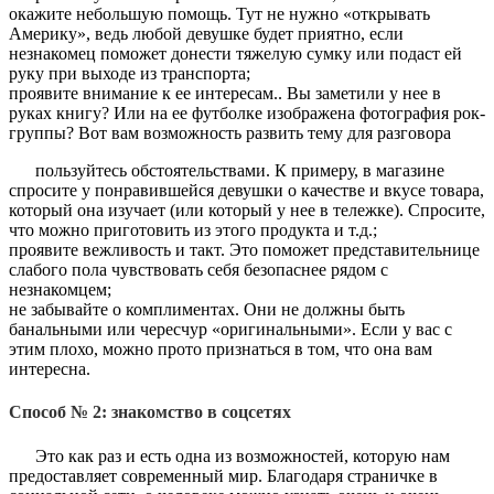
окажите небольшую помощь. Тут не нужно «открывать
Америку», ведь любой девушке будет приятно, если
незнакомец поможет донести тяжелую сумку или подаст ей
руку при выходе из транспорта;
проявите внимание к ее интересам.. Вы заметили у нее в
руках книгу? Или на ее футболке изображена фотография рок-
группы? Вот вам возможность развить тему для разговора
пользуйтесь обстоятельствами. К примеру, в магазине
спросите у понравившейся девушки о качестве и вкусе товара,
который она изучает (или который у нее в тележке). Спросите,
что можно приготовить из этого продукта и т.д.;
проявите вежливость и такт. Это поможет представительнице
слабого пола чувствовать себя безопаснее рядом с
незнакомцем;
не забывайте о комплиментах. Они не должны быть
банальными или чересчур «оригинальными». Если у вас с
этим плохо, можно прото признаться в том, что она вам
интересна.
Способ № 2: знакомство в соцсетях
Это как раз и есть одна из возможностей, которую нам
предоставляет современный мир. Благодаря страничке в