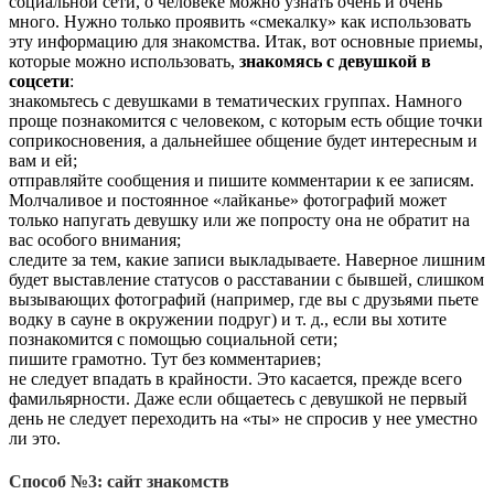
социальной сети, о человеке можно узнать очень и очень
много. Нужно только проявить «смекалку» как использовать
эту информацию для знакомства. Итак, вот основные приемы,
которые можно использовать,
знакомясь с девушкой в
соцсети
:
знакомьтесь с девушками в тематических группах. Намного
проще познакомится с человеком, с которым есть общие точки
соприкосновения, а дальнейшее общение будет интересным и
вам и ей;
отправляйте сообщения и пишите комментарии к ее записям.
Молчаливое и постоянное «
лайканье
» фотографий может
только напугать девушку или же попросту она не обратит на
вас особого внимания;
следите за тем, какие записи выкладываете. Наверное лишним
будет выставление статусов о расставании с бывшей, слишком
вызывающих фотографий (например, где вы с друзьями пьете
водку в сауне в окружении подруг) и т. д., если вы хотите
познакомится с помощью социальной сети;
пишите грамотно. Тут без комментариев;
не следует впадать в крайности. Это касается, прежде всего
фамильярности. Даже если общаетесь с девушкой не первый
день не следует переходить на «ты» не спросив у нее уместно
ли это.
Способ №3: сайт знакомств