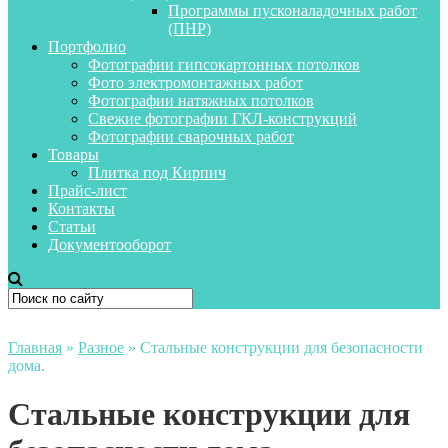
Программы пусконаладочных работ
(ПНР)
Портфолио
Фотографии гипсокартонных потолков
Фото электромонтажных работ
Фотографии натяжных потолков
Свежие фотографии ГКЛ-конструкций
Фотографии сварочных работ
Товары
Плитка под Кирпич
Прайс-лист
Контакты
Статьи
Документооборот
Главная
»
Разное
»
Стальные конструкции для безопасности
дома.
Стальные конструкции для