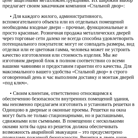
цене защитными металлоконструкциями. Их широкий выбор
предлагает своим заказчикам компания «Стальной двор»:
• Для каждого жилого, административного,
вспомогательного объекта или их отдельных помещений
необходимы входные двери – прочные, функциональные и
просто красивые. Розничная продажа металлических дверей
через торговые сети далеко не всегда способна удовлетворить
потенциального покупателя: могут не совпадать размеры, вид
отделки или ее цветовая гамма, человека может не устроить
качество изготовления или стоимость изделия. Мы же
изготовим дверной блок в полном соответствии со всеми
вашими чаяниями и предоставим гарантии его качества. Для
максимального вашего удобства «Стальной двор» в строго
оговоренный день и час выполним доставку и монтаж дверей
«под ключ».
• Своим клиентам, ответственно относящимся к
обеспечению безопасности внутренних помещений здания,
мы неизменно предлагаем изготовить и установить решетки в
Одинцово в дверные и оконные проемы. Решетки на окна
могут быть не только стационарными, но и распашными,
сдвижными или съемными. В помещении с несколькими
окнами хотя бы одна из решеток должна обеспечивать
возможность аварийной эвакуации – это предусмотрено
правилами пожарной безопасности. Решетки в дверь чаще