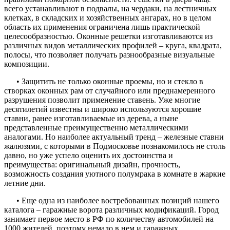
всего устанавливают в подвалы, на чердаки, на лестничных
клетках, в складских и хозяйственных ангарах, но в целом
область их применения ограничена лишь практической
целесообразностью. Оконные решетки изготавливаются из
различных видов металлических профилей – круга, квадрата,
полосы, что позволяет получать разнообразные визуальные
композиции.
• Защитить не только оконные проемы, но и стекло в
створках оконных рам от случайного или преднамеренного
разрушения позволит применение ставень. Уже многие
десятилетий известны и широко используются хорошие
ставни, ранее изготавливаемые из дерева, а ныне
представленные преимущественно металлическими
аналогами. Но наиболее актуальный тренд – железные ставни
жалюзями, с которыми в Подмосковье познакомилось не столь
давно, но уже успело оценить их достоинства и
преимущества: оригинальный дизайн, прочность,
возможность создания уютного полумрака в комнате в жаркие
летние дни.
• Еще одна из наиболее востребованных позиций нашего
каталога – гаражные ворота различных модификаций. Город
занимает первое место в РФ по количеству автомобилей на
1000 жителей, поэтому немало в нем и гаражных