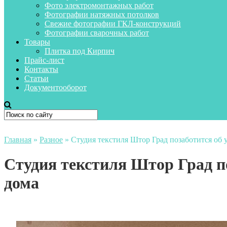
Фото электромонтажных работ
Фотографии натяжных потолков
Свежие фотографии ГКЛ-конструкций
Фотографии сварочных работ
Товары
Плитка под Кирпич
Прайс-лист
Контакты
Статьи
Документооборот
Главная
»
Разное
»
Студия текстиля Штор Град позаботится об 
Студия текстиля Штор Град п
дома