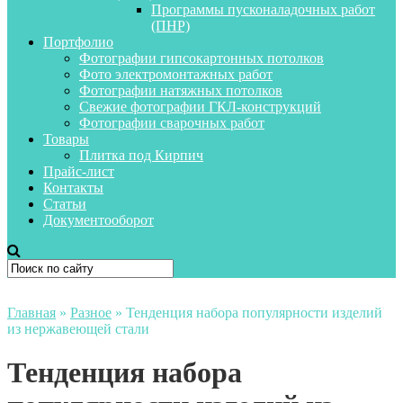
Программы пусконаладочных работ
(ПНР)
Портфолио
Фотографии гипсокартонных потолков
Фото электромонтажных работ
Фотографии натяжных потолков
Свежие фотографии ГКЛ-конструкций
Фотографии сварочных работ
Товары
Плитка под Кирпич
Прайс-лист
Контакты
Статьи
Документооборот
Главная
»
Разное
»
Тенденция набора популярности изделий
из нержавеющей стали
Тенденция набора