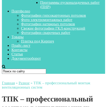
Программы пусконаладочных работ
(ПНР)
Портфолио
Фотографии гипсокартонных потолков
Фото электромонтажных работ
Фотографии натяжных потолков
Свежие фотографии ГКЛ-конструкций
Фотографии сварочных работ
Товары
Плитка под Кирпич
Прайс-лист
Контакты
Статьи
Документооборот
Главная
»
Разное
»
ТПК – профессиональный монтаж
вентиляционных систем
ТПК – профессиональный