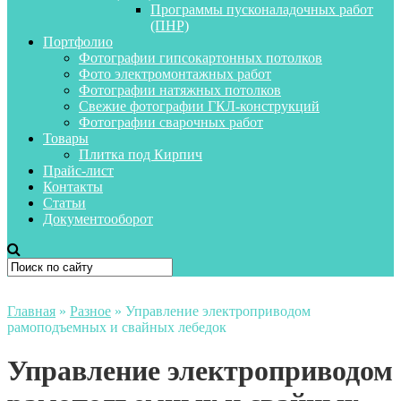
Программы пусконаладочных работ
(ПНР)
Портфолио
Фотографии гипсокартонных потолков
Фото электромонтажных работ
Фотографии натяжных потолков
Свежие фотографии ГКЛ-конструкций
Фотографии сварочных работ
Товары
Плитка под Кирпич
Прайс-лист
Контакты
Статьи
Документооборот
Главная
»
Разное
»
Управление электроприводом
рамоподъемных и свайных лебедок
Управление электроприводом