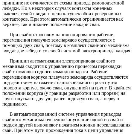
принципе нс отличается от схемы привода рамоподъемной
лебедки. Но в некоторых случаях контакты конечных
выключателей вводят в цепи катушек обоих реверсивных
контакторов. При этом автоматически ограничивается как
верхнее, так и нижнее положение каждой сваи.
При свайно-тросовом папильонированин рабочие
перемещения плавучих земснарядов осуществляются с
помощью двух свай, поэтому в комплект свайного механизма
входят две лебедки со своей системой электропривода каждая.
Принцип автоматизации электропривода свайного
механизма сводится к управлению процессом перекладки
свай с помощью одного командоаппарата. Рабочие
перемещения корпуса плавучего земснаряда осуществляются
под действием натяжения папильонажного троса путем
поворота корпуса около сваи, опущенной на грунт. В крайнем
положении корпуса (у границы разработки или прорези) на
грунт опускают другую, ранее поднятую сваю, а первую
поднимают.
В автоматизированной системе управления приводом
свайного механизма очередное опускание одной из свай и
подъем другой выполняют нажатием кнопки перекладывания
свай. При этом пути прохождения тока в цепи управления