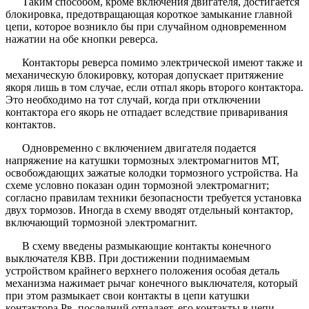
Таким способом, кроме включения двигателя, достигается
блокировка, предотвращающая короткое замыкание главной
цепи, которое возникло бы при случайном одновременном
нажатии на обе кнопки реверса.
Контакторы реверса помимо электрической имеют также и
механическую блокировку, которая допускает притяжение
якоря лишь в том случае, если отпал якорь второго контактора.
Это необходимо на тот случай, когда при отключении
контактора его якорь не отпадает вследствие приваривания
контактов.
Одновременно с включением двигателя подается
напряжение на катушки тормозных электромагнитов МТ,
освобождающих зажатые колодки тормозного устройства. На
схеме условно показан один тормозной электромагнит;
согласно правилам техники безопасности требуется установка
двух тормозов. Иногда в схему вводят отдельный контактор,
включающий тормозной электромагнит.
В схему введены размыкающие контакты конечного
выключателя КВВ. При достижении поднимаемым
устройством крайнего верхнего положения особая деталь
механизма нажимает рычаг конечного выключателя, который
при этом размыкает свои контакты в цепи катушки
контактора Рв, последний отпадает, его контакты в цепи