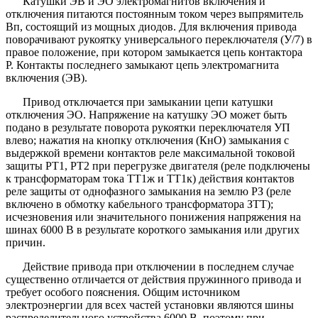
Катушки ЭВ и ЭО электромагнитов включения и
отключения питаются постоянным током через выпрямитель
Вп, состоящий из мощных диодов. Для включения привода
поворачивают рукоятку универсального переключателя (У/7) в
правое положение, при котором замыкается цепь контактора
Р. Контакты последнего замыкают цепь электромагнита
включения (ЭВ).
Привод отключается при замыкании цепи катушки
отключения ЭО. Напряжение на катушку ЭО может быть
подано в результате поворота рукоятки переключателя УП
влево; нажатия на кнопку отключения (КнО) замыкания с
выдержкой времени контактов реле максимальной токовой
защиты РТ1, РТ2 при перегрузке двигателя (реле подключены
к трансформаторам тока ТТ1ж и ТТ1к) действия контактов
реле защиты от однофазного замыкания на землю РЗ (реле
включено в обмотку кабельного трансформатора ЗТТ);
исчезновения или значительного понижения напряжения на
шинах 6000 В в результате короткого замыкания или других
причин.
Действие привода при отключении в последнем случае
существенно отличается от действия пружинного привода и
требует особого пояснения. Общим источником
электроэнергии для всех частей установки являются шины
распределительного устройства 6000 В, поэтому при