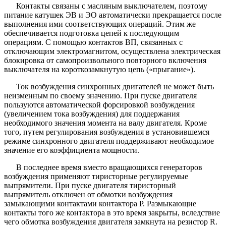
Контакты связаны с масляным выключателем, поэтому
питание катушек ЭВ и ЭО автоматически прекращается после
выполнения ими соответствующих операций. Этим же
обеспечивается подготовка цепей к последующим
операциям. С помощью контактов ВП, связанных с
отключающим электромагнитом, осуществлена электрическая
блокировка от самопроизвольного повторного включения
выключателя на короткозамкнутую цепь («прыгание»).
Ток возбуждения синхронных двигателей не может быть
неизменным по своему значению. При пуске двигателя
пользуются автоматической форсировкой возбуждения
(увеличением тока возбуждения) для поддержания
необходимого значения момента на валу двигателя. Кроме
того, путем регулирования возбуждения в установившемся
режиме синхронного двигателя поддерживают необходимое
значение его коэффициента мощности.
В последнее время вместо вращающихся генераторов
возбуждения применяют тиристорные регулируемые
выпрямители. При пуске двигателя тиристорный
выпрямитель отключен от обмотки возбуждения
замыкающими контактами контактора Р. Размыкающие
контакты того же контактора в это время закрыты, вследствие
чего обмотка возбуждения двигателя замкнута на резистор R.