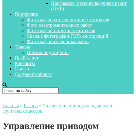
Программы пусконаладочных работ
(ПНР)
Портфолио
Фотографии гипсокартонных потолков
Фото электромонтажных работ
Фотографии натяжных потолков
Свежие фотографии ГКЛ-конструкций
Фотографии сварочных работ
Товары
Плитка под Кирпич
Прайс-лист
Контакты
Статьи
Документооборот
Главная
»
Разное
»
Управление приводом водяных и
грунтовых насосов
Управление приводом