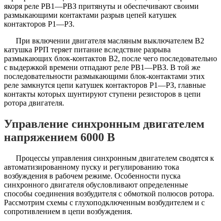
якоря реле РВ1—РВЗ притянуты и обеспечивают своими
размыкающими контактами разрыв цепей катушек
контакторов Р1—РЗ.
При включении двигателя масляным выключателем В2
катушка РРП теряет питание вследствие разрыва
размыкающих блок-контактов В2, после чего последовательно
с выдержкой времени отпадают реле РВ1—РВЗ. В той же
последовательности размыкающими блок-контактами этих
реле замкнутся цепи катушек контакторов Р1—РЗ, главные
контакты которых шунтируют ступени резисторов в цепи
ротора двигателя.
Управление синхронным двигателем
напряжением 6000 В
Процессы управления синхронным двигателем сводятся к
автоматизированному пуску и регулированию тока
возбуждения в рабочем режиме. Особенности пуска
синхронного двигателя обусловливают определенные
способы соединения возбудителя с обмоткой полюсов ротора.
Рассмотрим схемы с глухоподключенным возбудителем и с
сопротивлением в цепи возбуждения.