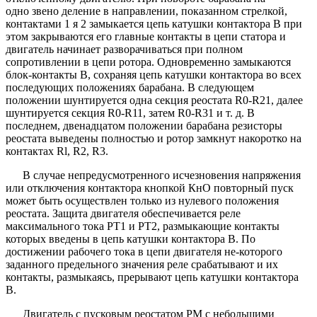
одно звено деление в направлении, показанном стрелкой,
контактами 1 я 2 замыкается цепь катушки контактора В при
этом закрываются его главные контакты в цепи статора и
двигатель начинает разворачиваться при полном
сопротивлении в цепи ротора. Одновременно замыкаются
блок-контакты В, сохраняя цепь катушки контактора во всех
последующих положениях барабана. В следующем
положении шунтируется одна секция реостата R0-R21, далее
шунтируется секция R0-R11, затем R0-R31 и т. д. В
последнем, двенадцатом положении барабана резисторы
реостата выведены полностью и ротор замкнут накоротко на
контактах Rl, R2, R3.
В случае непредусмотренного исчезновения напряжения
или отключения контактора кнопкой КнО повторный пуск
может быть осуществлен только из нулевого положения
реостата. Защита двигателя обеспечивается реле
максимального тока РТ1 и РТ2, размыкающие контакты
которых введены в цепь катушки контактора В. По
достижении рабочего тока в цепи двигателя не-которого
заданного предельного значения реле срабатывают и их
контакты, размыкаясь, прерывают цепь катушки контактора
В.
Двигатель с пусковым реостатом РМ с небольшими