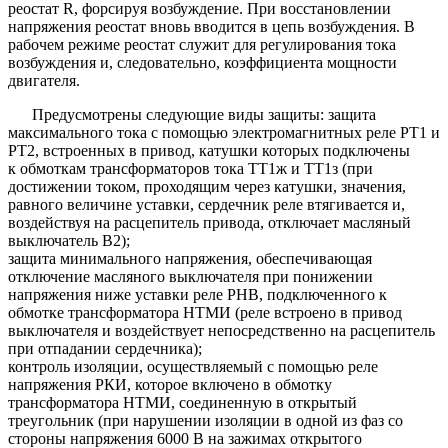
реостат R, форсируя возбуждение. При восстановлении
напряжения реостат вновь вводится в цепь возбуждения. В
рабочем режиме реостат служит для регулирования тока
возбуждения и, следовательно, коэффициента мощности
двигателя.
Предусмотрены следующие виды защиты: защита
максимального тока с помощью электромагнитных реле РТ1 и
РТ2, встроенных в привод, катушки которых подключены
к обмоткам трансформаторов тока ТТ1ж и ТТ1з (при
достижении током, проходящим через катушки, значения,
равного величине уставки, сердечник реле втягивается и,
воздействуя на расцепитель привода, отключает масляный
выключатель В2);
защита минимального напряжения, обеспечивающая
отключение масляного выключателя при понижении
напряжения ниже уставки реле РНВ, подключенного к
обмотке трансформатора НТМИ (реле встроено в привод
выключателя и воздействует непосредственно на расцепитель
при отпадании сердечника);
контроль изоляции, осуществляемый с помощью реле
напряжения РКИ, которое включено в обмотку
трансформатора НТМИ, соединенную в открытый
треугольник (при нарушении изоляции в одной из фаз со
стороны напряжения 6000 В на зажимах открытого