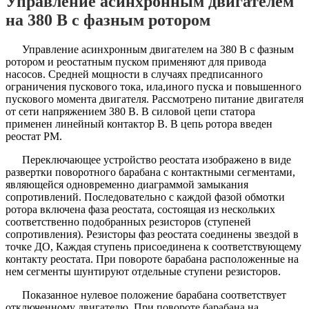
Управление асинхронным двигателем
на 380 В с фазным ротором
Управление асинхронным двигателем на 380 В с фазным
ротором и реостатным пуском применяют для привода
насосов. Средней мощности в случаях предписанного
ограничения пускового тока, ила,иного пуска и повышенного
пускового момента двигателя. Рассмотрено питание двигателя
от сети напряжением 380 В. В силовой цепи статора
применен линейный контактор В. В цепь ротора введен
реостат РМ.
Переключающее устройство реостата изображено в виде
развертки поворотного барабана с контактными сегментами,
являющейся одновременно диаграммой замыкания
сопротивлений. Последовательно с каждой фазой обмотки
ротора включена фаза реостата, состоящая из нескольких
соответственно подобранных резисторов (ступеней
сопротивления). Резисторы фаз реостата соединены звездой в
точке ДО, Каждая ступень присоединена к соответствующему
контакту реостата. При повороте барабана расположенные на
нем сегменты шунтируют отдельные ступени резисторов.
Показанное нулевое положение барабана соответствует
отключенному двигателю. При повороте барабана на