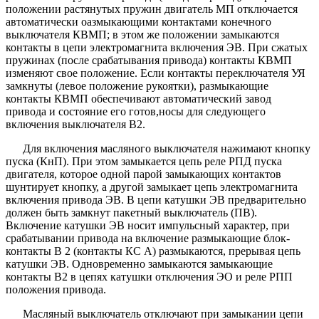
положении растянутых пружин двигатель МП отключается
автоматически оазмыкающими контактами конечного
выключателя КВМП; в этом же положении замыкаются
контакты в цепи электромагнита включения ЭВ. При сжатых
пружинах (после срабатывания привода) контакты КВМП
изменяют свое положение. Если контакты переключателя УЯ
замкнуты (левое положение рукоятки), размыкающие
контакты КВМП обеспечивают автоматический завод
привода и состояние его готов,носы для следующего
включения выключателя В2.
Для включения масляного выключателя нажимают кнопку
пуска (КнП). При этом замыкается цепь реле РПД пуска
двигателя, которое одной парой замыкающих контактов
шунтирует кнопку, а другой замыкает цепь электромагнита
включения привода ЭВ. В цепи катушки ЭВ предварительно
должен быть замкнут пакетный выключатель (ПВ).
Включение катушки ЭВ носит импульсный характер, при
срабатывании привода на включение размыкающие блок-
контакты В 2 (контакты КС А) размыкаются, прерывая цепь
катушки ЭВ. Одновременно замыкаются замыкающие
контакты В2 в цепях катушки отключения ЭО и реле РПП
положения привода.
Масляный выключатель отключают при замыкании цепи