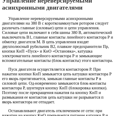
Управление нереверсируемыми
асинхронными двигателями
Управление нереверсируемыми асинхронными
двигателями на 380 В с короткозамкнутым ротором следует
различать главные (силовые) цепи и цепи управления.
Силовые цепи включают в себя шины 380 В, автоматический
выключатель В1, главные контакты линейного контактора Р и
обмотку двигателя М. В цепь управления входят
двухполюсный рубильник В2, плавкие предохранители Пр,
кнопки КнП «Пуск» и КнО «Остановка», катушка
электромагнита линейного контактора Р и замыкающие
вспомогательные контакты (блок-контакты) этого контактора.
Пуск двигателя осуществляется контактором Р. При
нажатии кнопки КнП замыкается цепь катушки контактора Р
его якорь притягивается, замыкая главные контакты Р в
силовой цепи. Од-новременно замыкаются блок-контакты
контактора Р, шунтируя кнопку КнП (блокировка кнопки).
Поэтому после прекращения нажатия па кнопку КнП и
размыкания ее контактов цепь катушки не разрывается п
якорь контактора не отпадает.
Останавливают двигатель отключением от сети: при
нажатии на кнопку КнО прерывается питание катушки Р и