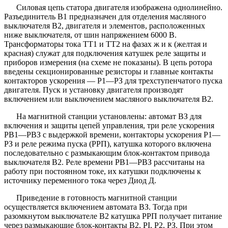
Силовая цепь статора двигателя изображена однолинейно.
Разъединитель В1 предназначен для отделения масляного
выключателя В2, двигателя и элементов, расположенных
ниже выключателя, от шин напряжением 6000 В.
Трансформаторы тока ТТ1 и ТТ2 на фазах ж и к (желтая и
красная) служат для подключения катушек реле защиты и
приборов измерения (на схеме не показаны). В цепь ротора
введены секционированные резисторы и главные контакты
контакторов ускорения — Р1—РЗ для трехступенчатого пуска
двигателя. Пуск и установку двигателя производят
включением или выключением масляного выключателя В2.
На магнитной станции установлены: автомат ВЗ для
включения и защиты цепей управления, три реле ускорения
РВ1—РВЗ с выдержкой времени, контакторы ускорения Р1—
РЗ и реле режима пуска (РРП), катушка которого включена
последовательно с размыкающим блок-контактом привода
выключателя В2. Реле времени РВ1—РВЗ рассчитаны на
работу при постоянном токе, их катушки подключены к
источнику переменного тока через Диод Д.
Приведение в готовность магнитной станции
осуществляется включением автомата ВЗ. Тогда при
разомкнутом выключателе В2 катушка РРП получает питание
через размыкающие блок-контакты В2, PI, Р2, РЗ. При этом