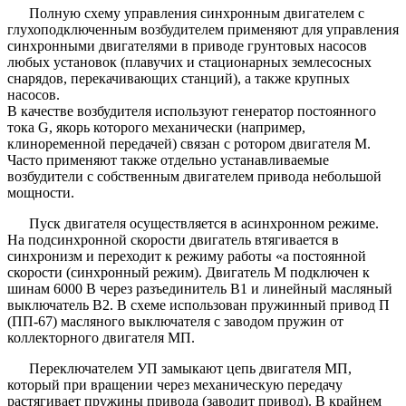
Полную схему управления синхронным двигателем с
глухоподключенным возбудителем применяют для управления
синхронными двигателями в приводе грунтовых насосов
любых установок (плавучих и стационарных землесосных
снарядов, перекачивающих станций), а также крупных
насосов.
В качестве возбудителя используют генератор постоянного
тока G, якорь которого механически (например,
клиноременной передачей) связан с ротором двигателя М.
Часто применяют также отдельно устанавливаемые
возбудители с собственным двигателем привода небольшой
мощности.
Пуск двигателя осуществляется в асинхронном режиме.
На подсинхронной скорости двигатель втягивается в
синхронизм и переходит к режиму работы «а постоянной
скорости (синхронный режим). Двигатель М подключен к
шинам 6000 В через разъединитель В1 и линейный масляный
выключатель В2. В схеме использован пружинный привод П
(ПП-67) масляного выключателя с заводом пружин от
коллекторного двигателя МП.
Переключателем УП замыкают цепь двигателя МП,
который при вращении через механическую передачу
растягивает пружины привода (заводит привод). В крайнем