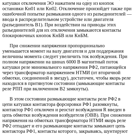
катушки отключения ЭО нажатием на одну из кнопок
остановки Кн01 или Кн02. Отключение произойдет также при
ошибочной попытке размыкания одного из разъединителей —
ввода в распределительном устройстве или двигателя
(разъединитель В1). При воздействии на приводы этих
разъединителей для их отключения замыкаются контакты
блокировочных кнопок КнБВ или КнБМ.
При снижении напряжения пропорционально
уменьшается момент на валу двигателя и для поддержания
величины момента следует увеличить ток возбуждения. При
полном напряжении на шинах 6000 В магнитный поток
катушки реле минимального напряжения РФ2, питающейся
через трансформатор напряжением НТМИ (от вторичной
обмотки, соединенной в звезду), достаточен, чтобы якорь реле
находился в притянутом состоянии (замыкающие контакты
реле РПП при включенном В2 замкнуты).
В этом состоянии размыкающие контакты реле РФ2 в
цепи катушки контактора форсировки РФ1 разомкнуты,
контактор РФ1 отключен и реостат возбуждения R введен в
цепь обмотки возбуждения возбудителя (ОВВ). При снижении
напряжения на обмотках трансформатора НТМИ якорь реле
РФ2 отпадает и его размыкающие контакты замыкают цепь
контактора РФ1, контакты которого, закрываясь, шунтируют