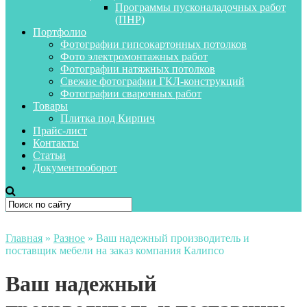
Программы пусконаладочных работ
(ПНР)
Портфолио
Фотографии гипсокартонных потолков
Фото электромонтажных работ
Фотографии натяжных потолков
Свежие фотографии ГКЛ-конструкций
Фотографии сварочных работ
Товары
Плитка под Кирпич
Прайс-лист
Контакты
Статьи
Документооборот
Главная
»
Разное
»
Ваш надежный производитель и
поставщик мебели на заказ компания Калипсо
Ваш надежный