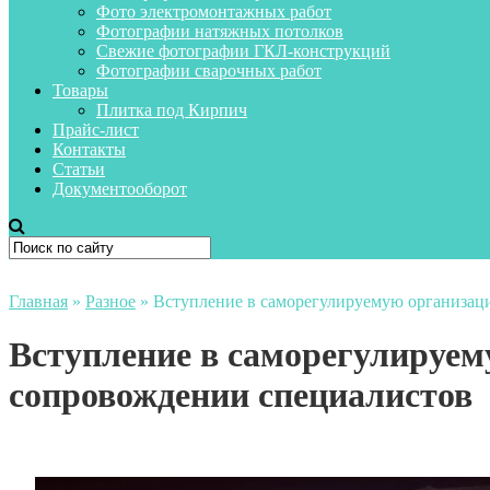
Фото электромонтажных работ
Фотографии натяжных потолков
Свежие фотографии ГКЛ-конструкций
Фотографии сварочных работ
Товары
Плитка под Кирпич
Прайс-лист
Контакты
Статьи
Документооборот
Главная
»
Разное
»
Вступление в саморегулируемую организац
Вступление в саморегулируе
сопровождении специалистов