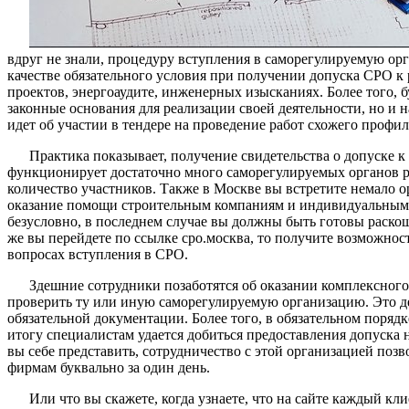
вдруг не знали, процедуру вступления в саморегулируемую ор
качестве обязательного условия при получении допуска СРО к р
проектов, энергоаудите, инженерных изысканиях. Более того, 
законные основания для реализации своей деятельности, но и 
идет об участии в тендере на проведение работ схожего профил
Практика показывает, получение свидетельства о допуске к 
функционирует достаточно много саморегулируемых органов 
количество участников. Также в Москве вы встретите немало о
оказание помощи строительным компаниям и индивидуальным 
безусловно, в последнем случае вы должны быть готовы раскош
же вы перейдете по ссылке сро.москва, то получите возможнос
вопросах вступления в СРО.
Здешние сотрудники позаботятся об оказании комплексного
проверить ту или иную саморегулируемую организацию. Это де
обязательной документации. Более того, в обязательном поряд
итогу специалистам удается добиться предоставления допуска 
вы себе представить, сотрудничество с этой организацией по
фирмам буквально за один день.
Или что вы скажете, когда узнаете, что на сайте каждый к