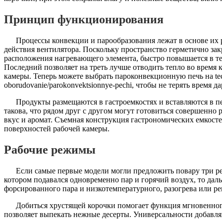
Принцип функционирования
Процессы конвекции и парообразования лежат в основе их р
действия вентилятора. Поскольку пространство герметично за
расположения нагревающего элемента, быстро повышается в т
Последний позволяет на треть лучше отводить тепло во время 
камеры. Теперь можете выбрать пароконвекционную печь на techn
oborudovanie/parokonvektsionnye-pechi, чтобы не терять время да
Продукты размещаются в гастроемкостях и вставляются в
такова, что рядом друг с другом могут готовиться совершенно
вкус и аромат. Съемная конструкция гастрономических емкост
поверхностей рабочей камеры.
Рабочие режимы
Если самые первые модели могли предложить повару три р
котором подавался одновременно пар и горячий воздух, то да
форсированного пара и низкотемпературного, разогрева или ре
Добиться хрустящей корочки помогает функция мгновенног
позволяет выпекать нежные десерты. Универсальности добавля