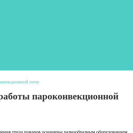
онвекционной печи
 работы пароконвекционной
орения труда поваров оснащены разнообразным оборудованием.