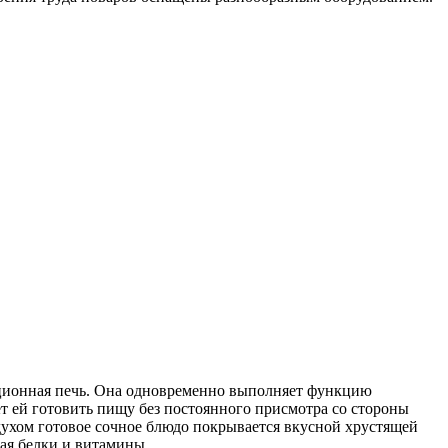
кционная печь. Она одновременно выполняет функцию
т ей готовить пищу без постоянного присмотра со стороны
здухом готовое сочное блюдо покрывается вкусной хрустящей
чая белки и витамины.