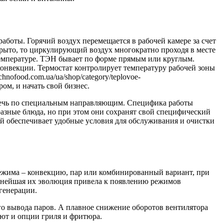
аботы. Горячий воздух перемещается в рабочей камере за счет
крыто, то циркулирующий воздух многократно проходя в месте
емпературе. ТЭН бывает по форме прямым или круглым.
конвекции. Термостат контролирует температуру рабочей зоны
ofood.com.ua/ua/shop/category/teplovoe-
ром, и начать свой бизнес.
 печь по специальным направляющим. Специфика работы
 разные блюда, но при этом они сохранят свой специфический
ей обеспечивает удобные условия для обслуживания и очистки
ежима – конвекцию, пар или комбинированный вариант, при
льнейшая их эволюция привела к появлению режимов
генерации.
о вывода паров. А плавное снижение оборотов вентилятора
ют и опции гриля и фритюра.