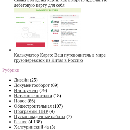
дебетовую карту для себя
Калькулятор Карго: Ваш путеводитель в мире
грузоперевозок из Китая в Россию
Рубрики
Дизайн
(25)
Документооборот
(69)
Инструмент
(79)
Натяжные потолки
(18)
Новое
(86)
Общестроительная
(107)
Программы ПНР
(9)
Пусконаладочные работы
(7)
Разное
(4 138)
Халтуринский 4а
(3)