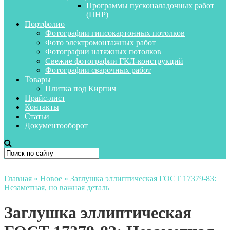
Программы пусконаладочных работ
(ПНР)
Портфолио
Фотографии гипсокартонных потолков
Фото электромонтажных работ
Фотографии натяжных потолков
Свежие фотографии ГКЛ-конструкций
Фотографии сварочных работ
Товары
Плитка под Кирпич
Прайс-лист
Контакты
Статьи
Документооборот
Главная
»
Новое
»
Заглушка эллиптическая ГОСТ 17379-83:
Незаметная, но важная деталь
Заглушка эллиптическая