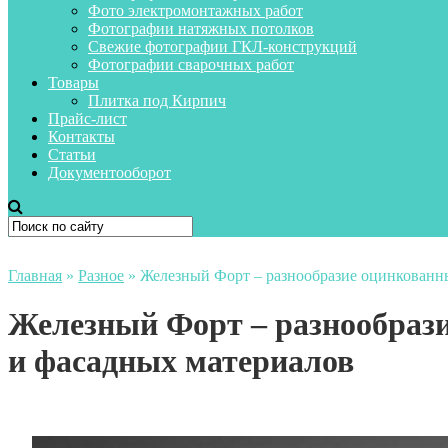
Фото электромонтажных работ
Фотографии натяжных потолков
Свежие фотографии ГКЛ-конструкций
Фотографии сварочных работ
Товары
Плитка под Кирпич
Прайс-лист
Контакты
Статьи
Документооборот
Главная
»
Разное
»
Железный Форт – разнообразие оцинкованн
Железный Форт – разнообраз
и фасадных материалов