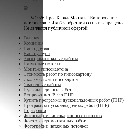
© 2026 ПрофКаркасМонтаж · Копирование
материалов сайта без обратной ссылки запрещено.
Не является публичной офертой.
Главная
Компания
Наши друзья
Наши услуги
Электромонтажные работы
Натяжные потолки
Монтаж гипсокартона
Стоимость работ по гипсокартону
Сколько стоит гипсокартон
Сварочные работы
Пусконаладочные работы
Вопрос-ответ. Всё о ПНР
Купить программы пусконаладочных работ (ПНР)
Программы пусконаладочных работ (ПНР)
Портфолио
Фотографии гипсокартонных потолков
Фото электромонтажных работ
Фотографии натяжных потолков