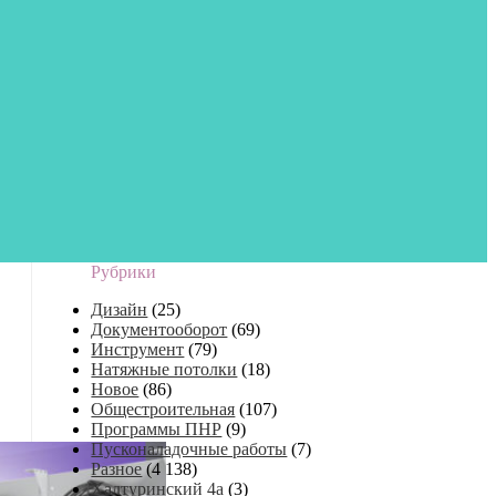
Рубрики
Дизайн
(25)
Документооборот
(69)
Инструмент
(79)
Натяжные потолки
(18)
Новое
(86)
Общестроительная
(107)
Программы ПНР
(9)
Пусконаладочные работы
(7)
Разное
(4 138)
Халтуринский 4а
(3)