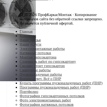
© 2026 ПрофКаркасМонтаж · Копирование
материалов сайта без обратной ссылки запрещено.
Не является публичной офертой.
Главная
Компания
Наши друзья
Наши услуги
Электромонтажные работы
Натяжные потолки
Монтаж гипсокартона
Стоимость работ по гипсокартону
Сколько стоит гипсокартон
Сварочные работы
Пусконаладочные работы
Вопрос-ответ. Всё о ПНР
Купить программы пусконаладочных работ (ПНР)
Программы пусконаладочных работ (ПНР)
Портфолио
Фотографии гипсокартонных потолков
Фото электромонтажных работ
Фотографии натяжных потолков