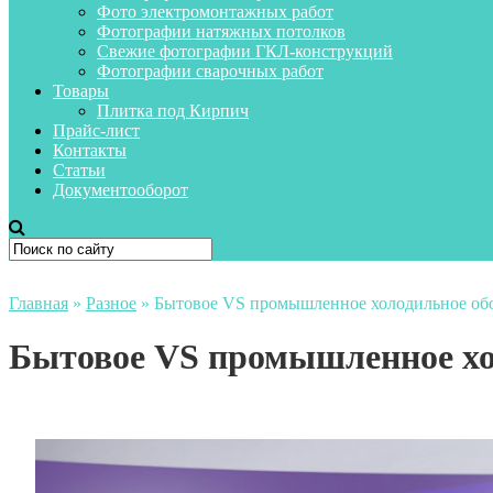
Фото электромонтажных работ
Фотографии натяжных потолков
Свежие фотографии ГКЛ-конструкций
Фотографии сварочных работ
Товары
Плитка под Кирпич
Прайс-лист
Контакты
Статьи
Документооборот
Главная
»
Разное
»
Бытовое VS промышленное холодильное об
Бытовое VS промышленное хо