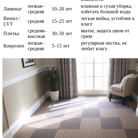
низкая–
влажная и сухая уборка,
Ламинат
10–20 лет
средняя
избегать большой воды
Винил /
легкая мойка, устойчив к
средняя
15–25 лет
LVT
влаге
средняя–
мытье, защита швов от
Плитка
30–50 лет
высокая
грязи
низкая–
регулярная чистка, не
Ковролин
5–15 лет
средняя
любит влагу