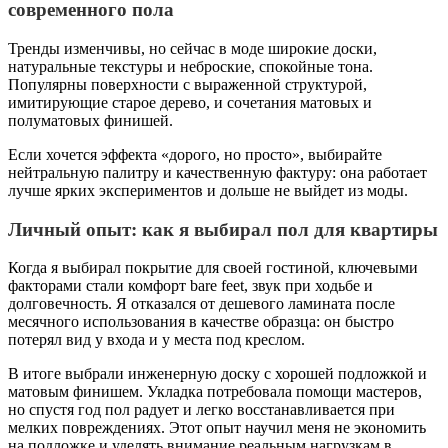
современного пола
Тренды изменчивы, но сейчас в моде широкие доски,
натуральные текстуры и неброские, спокойные тона.
Популярны поверхности с выраженной структурой,
имитирующие старое дерево, и сочетания матовых и
полуматовых финишей.
Если хочется эффекта «дорого, но просто», выбирайте
нейтральную палитру и качественную фактуру: она работает
лучше ярких экспериментов и дольше не выйдет из моды.
Личный опыт: как я выбирал пол для квартиры
Когда я выбирал покрытие для своей гостиной, ключевыми
факторами стали комфорт bare feet, звук при ходьбе и
долговечность. Я отказался от дешевого ламината после
месячного использования в качестве образца: он быстро
потерял вид у входа и у места под креслом.
В итоге выбрали инженерную доску с хорошей подложкой и
матовым финишем. Укладка потребовала помощи мастеров,
но спустя год пол радует и легко восстанавливается при
мелких повреждениях. Этот опыт научил меня не экономить
на подложке и уделять внимание реальным нагрузкам в