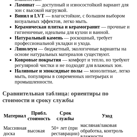
Ламинат
— доступный и износостойкий вариант для
зон с высокой нагрузкой.
Винил и LVT
— влагостойкие, с большим выбором
визуальных эффектов, легко мыть.
Керамическая плитка и керамогранит
— прочные и
гигиеничные, идеальны для кухни и ванной.
Натуральный камень
— роскошный, требует
профессиональной укладки и ухода.
Линолеум
— бюджетный, экологичные варианты на
основе натуральных материалов существуют.
Ковровые покрытия
— комфорт и тепло, но требуют
регулярной чистки и не подходят для влажных зон.
Наливные и эпоксидные полы
— монолитные, легко
мыть, популярны в современных интерьерах и
промышленности.
Сравнительная таблица: ориентиры по
стоимости и сроку службы
Прибл.
Срок
Материал
Уход
стоимость
службы
масляная/лаковая
Массивная
50+ лет (при
высокая
обработка, контроль
доска
реставрации)
влажности