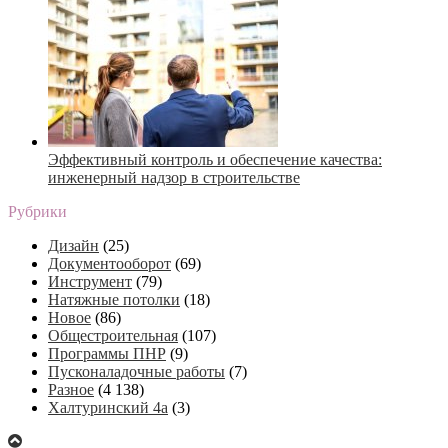
Эффективный контроль и обеспечение качества:
инженерный надзор в строительстве
Рубрики
Дизайн
(25)
Документооборот
(69)
Инструмент
(79)
Натяжные потолки
(18)
Новое
(86)
Общестроительная
(107)
Программы ПНР
(9)
Пусконаладочные работы
(7)
Разное
(4 138)
Халтуринский 4а
(3)