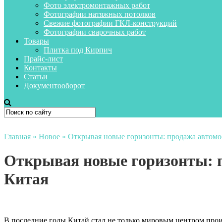
Фото электромонтажных работ
Фотографии натяжных потолков
Свежие фотографии ГКЛ-конструкций
Фотографии сварочных работ
Товары
Плитка под Кирпич
Прайс-лист
Контакты
Статьи
Документооборот
Главная
»
Новое
»
Открывая новые горизонты: продажа автомо
Открывая новые горизонты: 
Китая
В последние годы Китай стал не только мировым центром прои