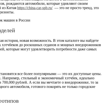
сов, рождаются автомобили, которые удивляют своим
й из Китая
https://china-car-spb.ru/
— это не просто тренд, это
оризонты.
оделей
вая история, новая возможность. В этом каталоге вы найдете
х хэтчбеков до роскошных седанов и мощных внедорожников
й, которые могут удовлетворить потребности даже самых
становятся все более популярными — это их доступные цены.
й. Например, стильный и экономичный хэтчбек, идеально
 700,000 рублей. А если вы мечтаете о внедорожнике, то за
щного автомобиля, готового покорять не только городские
реотипов