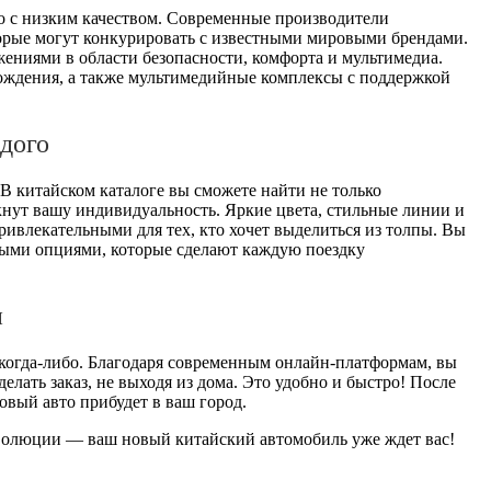
о с низким качеством. Современные производители
торые могут конкурировать с известными мировыми брендами.
ениями в области безопасности, комфорта и мультимедиа.
ождения, а также мультимедийные комплексы с поддержкой
дого
В китайском каталоге вы сможете найти не только
кнут вашу индивидуальность. Яркие цвета, стильные линии и
ивлекательными для тех, кто хочет выделиться из толпы. Вы
ными опциями, которые сделают каждую поездку
и
когда-либо. Благодаря современным онлайн-платформам, вы
делать заказ, не выходя из дома. Это удобно и быстро! После
новый авто прибудет в ваш город.
еволюции — ваш новый китайский автомобиль уже ждет вас!