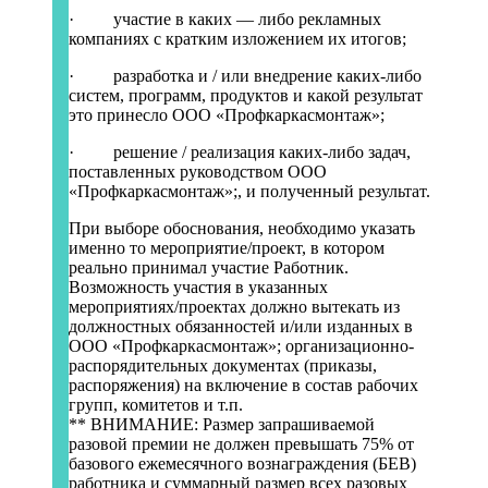
· участие в каких — либо рекламных
компаниях с кратким изложением их итогов;
· разработка и / или внедрение каких-либо
систем, программ, продуктов и какой результат
это принесло ООО «Профкаркасмонтаж»;
· решение / реализация каких-либо задач,
поставленных руководством ООО
«Профкаркасмонтаж»;, и полученный результат.
При выборе обоснования, необходимо указать
именно то мероприятие/проект, в котором
реально принимал участие Работник.
Возможность участия в указанных
мероприятиях/проектах должно вытекать из
должностных обязанностей и/или изданных в
ООО «Профкаркасмонтаж»; организационно-
распорядительных документах (приказы,
распоряжения) на включение в состав рабочих
групп, комитетов и т.п.
** ВНИМАНИЕ: Размер запрашиваемой
разовой премии не должен превышать 75% от
базового ежемесячного вознаграждения (БЕВ)
работника и суммарный размер всех разовых