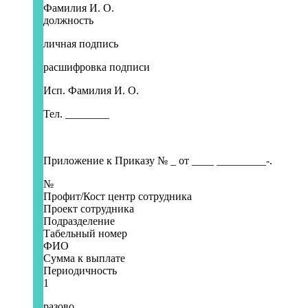
Фамилия И. О.
должность
личная подпись
расшифровка подписи
Исп. Фамилия И. О.
Тел. ________
Приложение к Приказу № _ от ____ _________-.
№
Профит/Кост центр сотрудника
Проект сотрудника
Подразделение
Табельный номер
ФИО
Сумма к выплате
Периодичность
1
разово