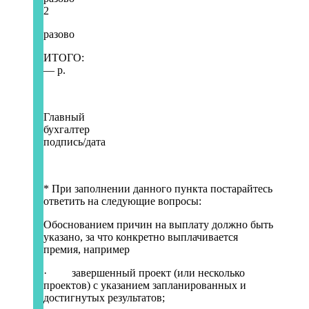
2
разово
ИТОГО:
— р.
Главный
бухгал
подпись/дата
* При заполнении данного пункта постарайтесь
ответить на следующие вопросы:
Обоснованием причин на выплату должно быть
указано, за что конкретно выплачивается
премия, например
· завершенный проект (или несколько
проектов) с указанием запланированных и
достигнутых результатов;