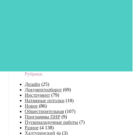
Рубрики
Дизайн
(25)
Документооборот
(69)
Инструмент
(79)
Натяжные потолки
(18)
Новое
(86)
Общестроительная
(107)
Программы ПНР
(9)
Пусконаладочные работы
(7)
Разное
(4 138)
Халтуринский 4а
(3)