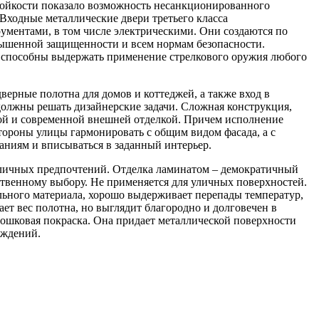
стойкости показало возможность несанкционированного
Входные металлические двери третьего класса
ментами, в том числе электрическими. Они создаются по
ышенной защищенности и всем нормам безопасности.
и способны выдержать применение стрелкового оружия любого
ерные полотна для домов и коттеджей, а также вход в
олжны решать дизайнерские задачи. Сложная конструкция,
ой и современной внешней отделкой. Причем исполнение
тороны улицы гармонировать с общим видом фасада, а с
аниям и вписываться в заданный интерьер.
 личных предпочтений. Отделка ламинатом – демократичный
твенному выбору. Не применяется для уличных поверхностей.
ьного материала, хорошо выдерживает перепады температур,
ет вес полотна, но выглядит благородно и долговечен в
ошковая покраска. Она придает металлической поверхности
еждений.