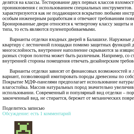
делятся на классы. Тестирование двух первых классов взломо
проникновения с использованием специальных инструментов. 
характеризуются как не поддающиеся вскрытию любыми инстру
особым инженерным разработкам и отвечают требованиям пов
Бронированные двери относятся к четвертому классу защиты 
типа, то есть являются пуленепробиваемыми.
Варианты отделки входных дверей в Балашихе. Наружные дв
квартиру с лестничной площадки помимо защитных функций д
многослойность, внутреннее наполнение скрываются за изящн
разных сторон полотна может быть различным. Например, со с
внутренней стороны помещения отвечать дизайнерским требов
Варианты отделки зависят от финансовых возможностей и
вариант, позволяющий имитировать породы древесины по собс
Покрытие МДФ-панелями предполагает использование натурал
влагостойка. Массив натуральных пород значительно увеличива
использовании. Современный и популярный вид отделки – пор
законченный вид, не стирается, бережет от механических повр
Поделитесь записью
Обсуждение: есть 1 комментарий