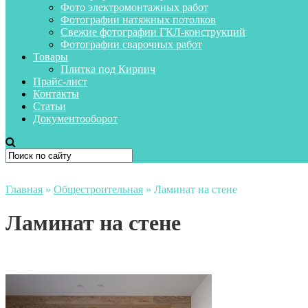
Фото электромонтажных работ
Фотографии натяжных потолков
Свежие фотографии ГКЛ-конструкций
Фотографии сварочных работ
Товары
Плитка под Кирпич
Прайс-лист
Контакты
Статьи
Документооборот
Главная
»
Общестроительная
»
Ламинат на стене
Ламинат на стене