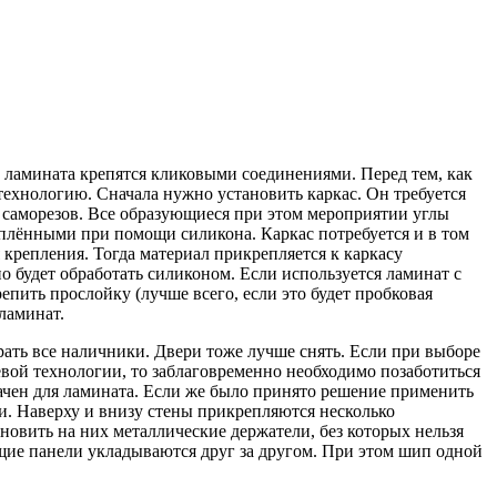
 ламината крепятся кликовыми соединениями. Перед тем, как
технологию. Сначала нужно установить каркас. Он требуется
 саморезов. Все образующиеся при этом мероприятии углы
ёнными при помощи силикона. Каркас потребуется и в том
 крепления. Тогда материал прикрепляется к каркасу
будет обработать силиконом. Если используется ламинат с
епить прослойку (лучше всего, если это будет пробковая
 ламинат.
брать все наличники. Двери тоже лучше снять. Если при выборе
евой технологии, то заблаговременно необходимо позаботиться
ачен для ламината. Если же было принято решение применить
ди. Наверху и внизу стены прикрепляются несколько
новить на них металлические держатели, без которых нельзя
щие панели укладываются друг за другом. При этом шип одной