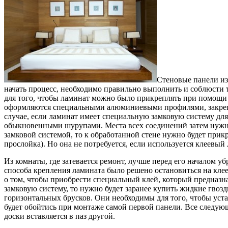
Стеновые панели из
начать процесс, необходимо правильно выполнить и соблюсти 
для того, чтобы ламинат можно было прикреплять при помощи
оформляются специальными алюминиевыми профилями, закрепл
случае, если ламинат имеет специальную замковую систему для
обыкновенными шурупами. Места всех соединений затем нужно 
замковой системой, то к обработанной стене нужно будет прикр
прослойка). Но она не потребуется, если используется клеевый
Из комнаты, где затевается ремонт, лучше перед его началом у
способа крепления ламината было решено остановиться на кле
о том, чтобы приобрести специальный клей, который предназн
замковую систему, то нужно будет заранее купить жидкие гвоз
горизонтальных брусков. Они необходимы для того, чтобы уста
будет обойтись при монтаже самой первой панели. Все следую
доски вставляется в паз другой.