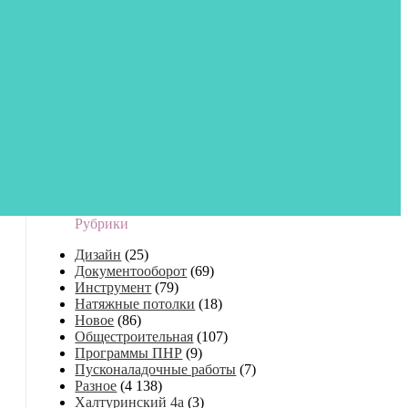
Рубрики
Дизайн
(25)
Документооборот
(69)
Инструмент
(79)
Натяжные потолки
(18)
Новое
(86)
Общестроительная
(107)
Программы ПНР
(9)
Пусконаладочные работы
(7)
Разное
(4 138)
Халтуринский 4а
(3)